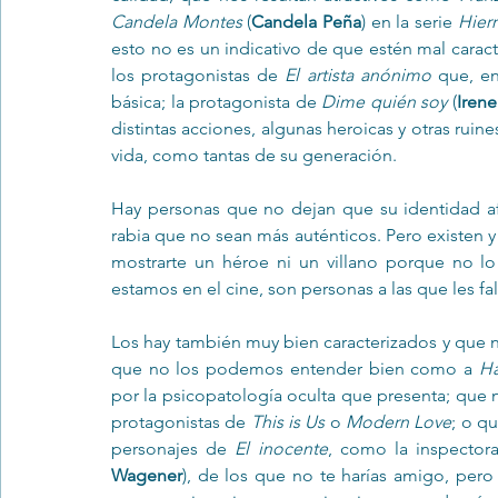
Candela Montes
 (
Candela Peña
) en la serie 
Hier
esto no es un indicativo de que estén mal caract
los protagonistas de 
El artista anónimo
 que, en
básica; la protagonista de 
Dime quién soy
 (
Irene
distintas acciones, algunas heroicas y otras ruines
vida, como tantas de su generación.
Hay personas que no dejan que su identidad af
rabia que no sean más auténticos. Pero existen y e
mostrarte un héroe ni un villano porque no lo 
estamos en el cine, son personas a las que les fal
Los hay también muy bien caracterizados y que
que no los podemos entender bien como a 
Ha
por la psicopatología oculta que presenta; que 
protagonistas de 
This is Us
 o 
Modern Love
; o q
personajes de 
El inocente
, como la inspector
Wagener
), de los que no te harías amigo, per