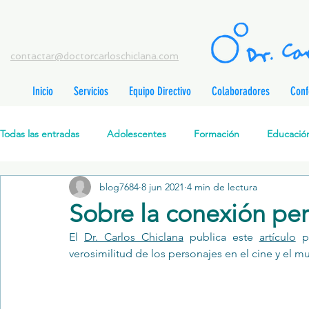
contactar@doctorcarloschiclana.com
Inicio
Servicios
Equipo Directivo
Colaboradores
Conf
rada
adas
Todas las entradas
Adolescentes
Formación
Educación
adas
adas
adas
radas
blog7684
8 jun 2021
4 min de lectura
Salud Mental Perinatal
Psicoterapia Cognitivo-Analítica
radas
Sobre la conexión pe
radas
ntradas
El 
Dr. Carlos Chiclana
 publica este 
artículo
 p
Formación profesionales
Jóvenes
Desarrollo personal
ntradas
verosimilitud de los personajes en el cine y el m
tradas
ntradas
Promoción de la salud mental
Relaciones de pareja
P