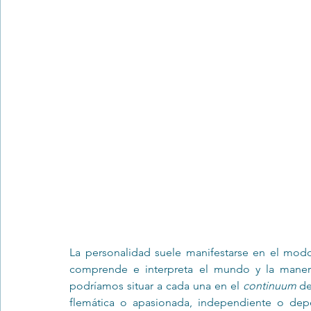
Trastornos de la conducta alimentar
Infantil
Neuropsi
La personalidad suele manifestarse en el mod
comprende e interpreta el mundo y la maner
podríamos situar a cada una en el 
continuum
 de
flemática o apasionada, independiente o depend