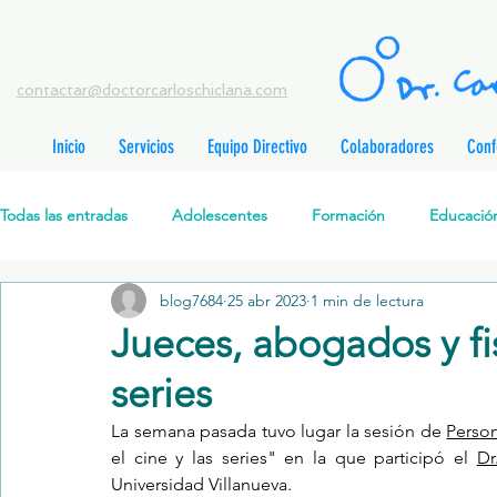
contactar@doctorcarloschiclana.com
Inicio
Servicios
Equipo Directivo
Colaboradores
Conf
rada
adas
Todas las entradas
Adolescentes
Formación
Educación
adas
adas
adas
radas
blog7684
25 abr 2023
1 min de lectura
Salud Mental Perinatal
Psicoterapia Cognitivo-Analítica
radas
Jueces, abogados y fis
radas
ntradas
series
Formación profesionales
Jóvenes
Desarrollo personal
ntradas
tradas
La semana pasada tuvo lugar la sesión de 
Person
ntradas
el cine y las series" en la que participó el 
Dr
Promoción de la salud mental
Relaciones de pareja
P
Universidad Villanueva.