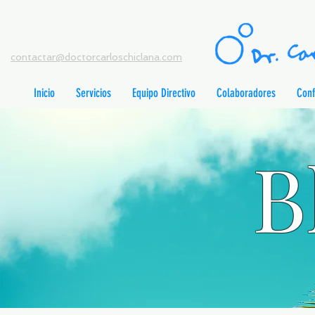
contactar@doctorcarloschiclana.com
Inicio
Servicios
Equipo Directivo
Colaboradores
Conf
B