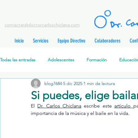
contactar@doctorcarloschiclana.com
Inicio
Servicios
Equipo Directivo
Colaboradores
Conf
rada
adas
Todas las entradas
Adolescentes
Formación
Educación
adas
adas
adas
radas
blog7684
5 dic 2025
1 min de lectura
Salud Mental Perinatal
Psicoterapia Cognitivo-Analítica
radas
Si puedes, elige baila
radas
ntradas
El 
Dr. Carlos Chiclana
 escribe este 
artículo 
pa
Formación profesionales
Jóvenes
Desarrollo personal
ntradas
importancia de la música y el baile en la vida.
tradas
ntradas
Promoción de la salud mental
Relaciones de pareja
P