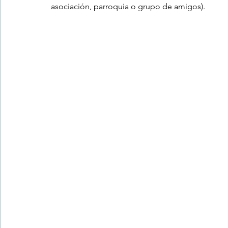
asociación, parroquia o grupo de amigos)
.
Trastornos de la conducta alimentar
Infantil
Neuropsi