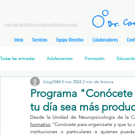
contactar@doctorcarloschiclana.com
Inicio
Servicios
Equipo Directivo
Colaboradores
Conf
rada
adas
Todas las entradas
Adolescentes
Formación
Educación
adas
adas
adas
radas
blog7684
5 nov 2024
2 min de lectura
Salud Mental Perinatal
Psicoterapia Cognitivo-Analítica
radas
Programa "Conócete p
radas
ntradas
tu día sea más produc
Formación profesionales
Jóvenes
Desarrollo personal
ntradas
tradas
Desde la Unidad de Neuropsicología de la Con
ntradas
formativo
 "Conócete para organizarte y que tu 
Promoción de la salud mental
Relaciones de pareja
P
instituciones o particulares a quienes pueda r