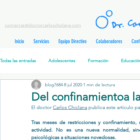
contactar@doctorcarloschiclana.com
Inicio
Servicios
Equipo Directivo
Colaboradores
Conf
rada
adas
Todas las entradas
Adolescentes
Formación
Educación
adas
adas
adas
radas
blog7684
8 jul 2020
1 min de lectura
Salud Mental Perinatal
Psicoterapia Cognitivo-Analítica
radas
Del confinamientoa la
radas
ntradas
El doctor 
Carlos Chiclana
 publica este artículo par
Formación profesionales
Jóvenes
Desarrollo personal
ntradas
tradas
Tras meses de restricciones y confinamiento, n
ntradas
actividad. No es una nueva normalidad, sino
Promoción de la salud mental
Relaciones de pareja
P
psicológicas a situaciones novedosas.