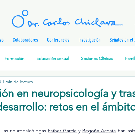
ivo
Colaboradores
Conferencias
Investigación
Señales en el 
Formación
Educación sexual
Sesiones Clínicas
Famil
5
1 min de lectura
rapia Cognitivo-Analítica
Sexualidad
Prevención de enferm
ión en neuropsicología y tra
esarrollo: retos en el ámbit
nes
Desarrollo personal
Investigación
Personajes & Pe
l, las neuropsicólogas 
Esther García
 y 
Begoña Acosta
 han asis
Relaciones de pareja
Prevención de la Violencia contra l