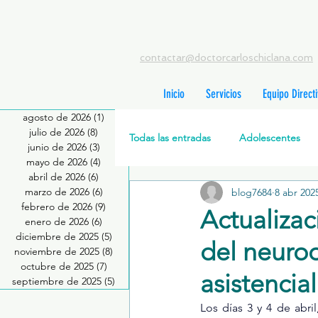
contactar@doctorcarloschiclana.com
Inicio
Servicios
Equipo Direct
agosto de 2026
(1)
1 entrada
julio de 2026
(8)
8 entradas
Todas las entradas
Adolescentes
junio de 2026
(3)
3 entradas
mayo de 2026
(4)
4 entradas
abril de 2026
(6)
6 entradas
marzo de 2026
(6)
6 entradas
blog7684
8 abr 202
Salud Mental Perinatal
Psicote
febrero de 2026
(9)
9 entradas
Actualizac
enero de 2026
(6)
6 entradas
diciembre de 2025
(5)
5 entradas
del neurod
Formación profesionales
Jóve
noviembre de 2025
(8)
8 entradas
octubre de 2025
(7)
7 entradas
asistencial
septiembre de 2025
(5)
5 entradas
Los días 3 y 4 de abri
Promoción de la salud mental