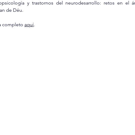
psicología y trastornos del neurodesarrollo: retos en el ámb
oan de Déu.
Infantil
Neuropsicología
a completo 
aquí
.