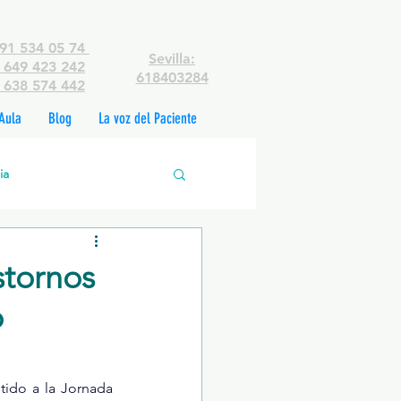
91 534 05 74
Sevilla:
649 423 242
618403284
638 574 442
Aula
Blog
La voz del Paciente
ia
edades mentales
stornos
o
rsonas
tido a la Jornada 