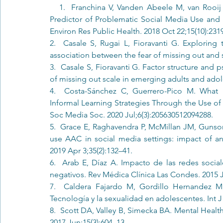
   1.  Franchina V, Vanden Abeele M, van Rooij A, Lo Coco G, De Marez L. Fear of Missing Out as a 
Predictor of Problematic Social Media Use and
Environ Res Public Health. 2018 Oct 22;15(10):2319
2.  Casale S, Rugai L, Fioravanti G. Exploring 
3.  Casale S, Fioravanti G. Factor structure and p
of missing out scale in emerging adults and adol
4.  Costa-Sánchez C, Guerrero-Pico M. What 
Informal Learning Strategies Through the Use 
Soc Media Soc. 2020 Jul;6(3):205630512094288. 
5.  Grace E, Raghavendra P, McMillan JM, Gunson
use AAC in social media settings: impact of a
2019 Apr 3;35(2):132–41. 
6.  Arab E, Díaz A. Impacto de las redes social
negativos. Rev Médica Clínica Las Condes. 2015 Ja
7.  Caldera Fajardo M, Gordillo Hernandez M
Tecnología y la sexualidad en adolescentes. Int J
8.  Scott DA, Valley B, Simecka BA. Mental Health
2017 Jun;15(3):604–13. 