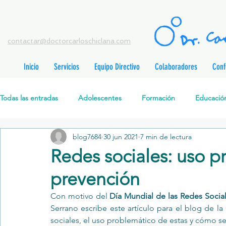
contactar@doctorcarloschiclana.com
Inicio
Servicios
Equipo Directivo
Colaboradores
Conf
rada
adas
Todas las entradas
Adolescentes
Formación
Educación
adas
adas
adas
radas
blog7684
30 jun 2021
7 min de lectura
Salud Mental Perinatal
Psicoterapia Cognitivo-Analítica
radas
Redes sociales: uso p
radas
ntradas
prevención
Formación profesionales
Jóvenes
Desarrollo personal
ntradas
tradas
Con motivo del 
Día Mundial de las Redes Socia
ntradas
Serrano escribe este artículo para el blog de la
Promoción de la salud mental
Relaciones de pareja
P
sociales, el uso problemático de estas y cómo s