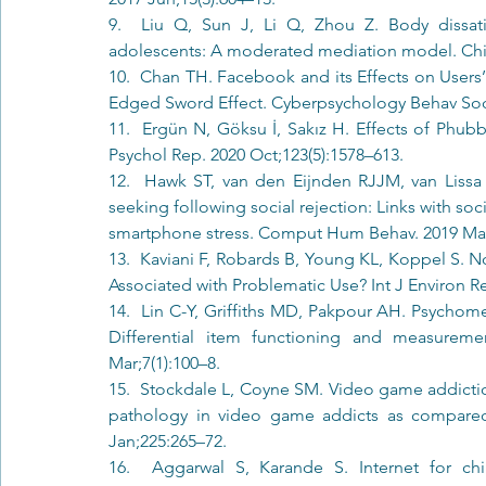
9.  Liu Q, Sun J, Li Q, Zhou Z. Body dissat
adolescents: A moderated mediation model. Child
10.  Chan TH. Facebook and its Effects on Users’
Edged Sword Effect. Cyberpsychology Behav Soc 
11.  Ergün N, Göksu İ, Sakız H. Effects of Phub
Psychol Rep. 2020 Oct;123(5):1578–613. 
12.  Hawk ST, van den Eijnden RJJM, van Lissa C
seeking following social rejection: Links with so
smartphone stress. Comput Hum Behav. 2019 Mar
13.  Kaviani F, Robards B, Young KL, Koppel S. 
Associated with Problematic Use? Int J Environ Re
14.  Lin C-Y, Griffiths MD, Pakpour AH. Psychom
Differential item functioning and measureme
Mar;7(1):100–8. 
15.  Stockdale L, Coyne SM. Video game addictio
pathology in video game addicts as compared 
Jan;225:265–72. 
16.  Aggarwal S, Karande S. Internet for ch