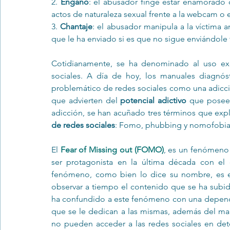
2. 
Engaño
: el abusador finge estar enamorado d
actos de naturaleza sexual frente a la webcam o e
3. 
Chantaje
: el abusador manipula a la víctima 
que le ha enviado si es que no sigue enviándole f
Cotidianamente, se ha denominado al uso exc
sociales. A día de hoy, los manuales diagnó
problemático de redes sociales como una adicció
que advierten del 
potencial adictivo
 que posee 
adicción, se han acuñado tres términos que expl
de redes sociales
: Fomo, phubbing y nomofobia
El 
Fear of Missing out (FOMO)
, es un fenómeno
ser protagonista en la última década con el c
fenómeno, como bien lo dice su nombre, es el
observar a tiempo el contenido que se ha subido
ha confundido a este fenómeno con una dependen
que se le dedican a las mismas, además del male
no pueden acceder a las redes sociales en deter