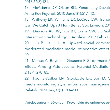
2018;64(3):131. 
17.  McAdams DP, Olson BD. Personality Develo
Annu Rev Psychol. 2010 Jan;61(1):517–42. 
18.  Anthony EK, Williams LR, LeCroy CW. Trend
Can We Catch Up? J Hum Behav Soc Environ. 2014
19.  Dawson AE, Wymbs BT, Evans SW, DuPaul
interact with technology. J Adolesc. 2019 Feb;71:
20.  Liu P, He J, Li A. Upward social compar
moderated mediation model of negative affect
40. 
21.  Meeus A, Beyens I, Geusens F, Sodermans A
Effects Among Adolescents: Parental Mediati
2;18(4):270–85. 
22.  Padilla-Walker LM, Stockdale LA, Son D, C
media monitoring style, information management
Relatsh. 2020 Jan;37(1):180–200. 
Adolescentes
Jóvenes
Prevención de enfermedad