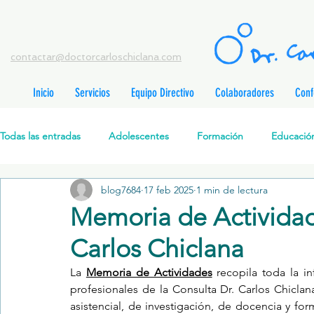
contactar@doctorcarloschiclana.com
Inicio
Servicios
Equipo Directivo
Colaboradores
Conf
rada
adas
Todas las entradas
Adolescentes
Formación
Educación
adas
adas
adas
radas
blog7684
17 feb 2025
1 min de lectura
Salud Mental Perinatal
Psicoterapia Cognitivo-Analítica
radas
Memoria de Actividad
radas
ntradas
Carlos Chiclana
Formación profesionales
Jóvenes
Desarrollo personal
ntradas
tradas
La 
Memoria de Actividades
 recopila toda la in
ntradas
profesionales de la Consulta Dr. Carlos Chiclana
Promoción de la salud mental
Relaciones de pareja
P
asistencial, de investigación, de docencia y for