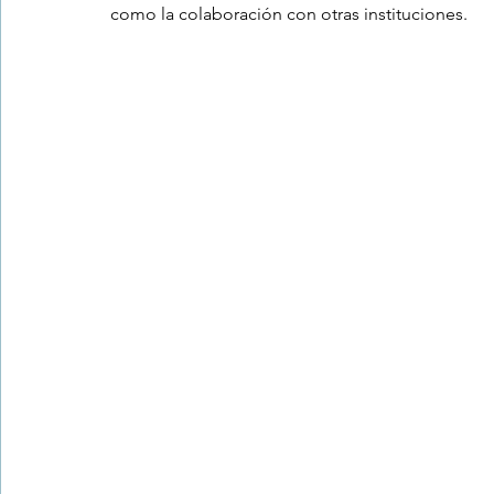
como la colaboración con otras instituciones.
Trastornos de la conducta alimentar
Infantil
Neuropsi