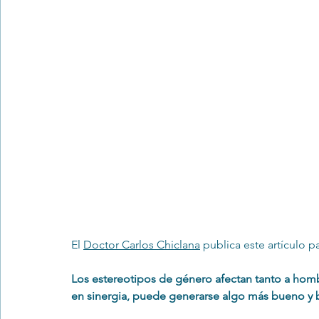
Trastornos de la conducta alimentar
Infantil
Neuropsi
El 
Doctor Carlos Chiclana
 publica este artículo pa
Los estereotipos de género afectan tanto a homb
en sinergia, puede generarse algo más bueno y 