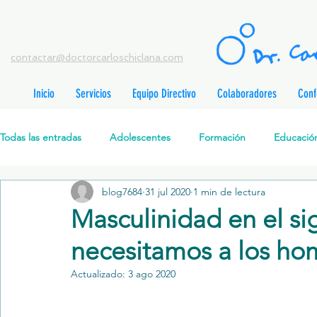
contactar@doctorcarloschiclana.com
Inicio
Servicios
Equipo Directivo
Colaboradores
Conf
rada
adas
Todas las entradas
Adolescentes
Formación
Educación
adas
adas
adas
radas
blog7684
31 jul 2020
1 min de lectura
Salud Mental Perinatal
Psicoterapia Cognitivo-Analítica
radas
Masculinidad en el sig
radas
ntradas
necesitamos a los ho
Formación profesionales
Jóvenes
Desarrollo personal
ntradas
tradas
Actualizado:
3 ago 2020
ntradas
Promoción de la salud mental
Relaciones de pareja
P