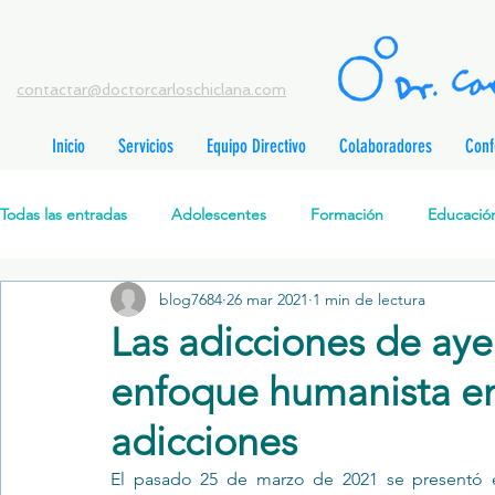
contactar@doctorcarloschiclana.com
Inicio
Servicios
Equipo Directivo
Colaboradores
Conf
rada
adas
Todas las entradas
Adolescentes
Formación
Educación
adas
adas
adas
radas
blog7684
26 mar 2021
1 min de lectura
Salud Mental Perinatal
Psicoterapia Cognitivo-Analítica
radas
Las adicciones de aye
radas
ntradas
enfoque humanista en 
Formación profesionales
Jóvenes
Desarrollo personal
ntradas
tradas
adicciones
ntradas
El pasado 25 de marzo de 2021 se presentó en 
Promoción de la salud mental
Relaciones de pareja
P