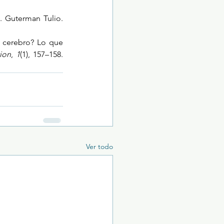
Tulio, G. (1996). Efectos negativos de los videojuegos en línea en la mente humana. Guterman Tulio. 
o cerebro? Lo que 
ion
, 
1
(1), 157–158. 
Ver todo