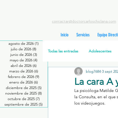
contactar@doctorcarloschiclana.com
Inicio
Servicios
Equipo Direct
agosto de 2026
(1)
1 entrada
julio de 2026
(8)
8 entradas
Todas las entradas
Adolescentes
junio de 2026
(3)
3 entradas
mayo de 2026
(4)
4 entradas
abril de 2026
(6)
6 entradas
marzo de 2026
(6)
6 entradas
blog7684
3 sept 20
Salud Mental Perinatal
Psicote
febrero de 2026
(9)
9 entradas
La cara A 
enero de 2026
(6)
6 entradas
diciembre de 2025
(5)
5 entradas
La psicóloga 
Matilde G
Formación profesionales
Jóve
noviembre de 2025
(8)
8 entradas
la Consulta, en el que 
octubre de 2025
(7)
7 entradas
los videojuegos.
septiembre de 2025
(5)
5 entradas
Promoción de la salud mental