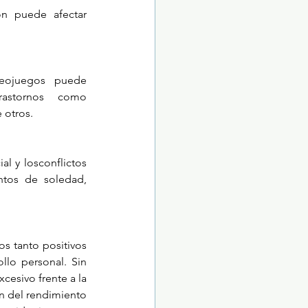
n puede afectar 
eojuegos puede 
astornos como 
 otros.
l y losconflictos 
ntos de soledad, 
s tanto positivos 
lo personal. Sin 
esivo frente a la 
n del rendimiento 