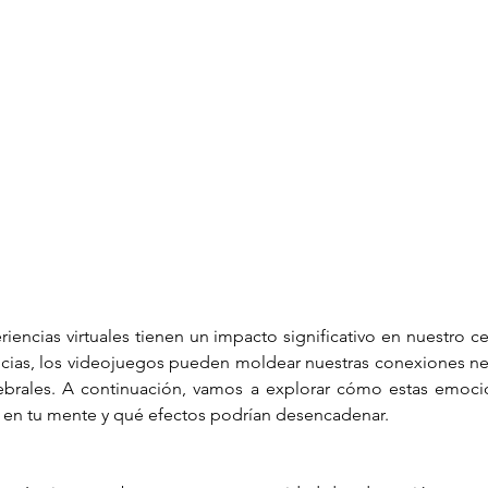
Infantil
Neuropsicología
iencias virtuales tienen un impacto significativo en nuestro cer
encias, los videojuegos pueden moldear nuestras conexiones neu
rebrales. A continuación, vamos a explorar cómo estas emocio
ir en tu mente y qué efectos podrían desencadenar.