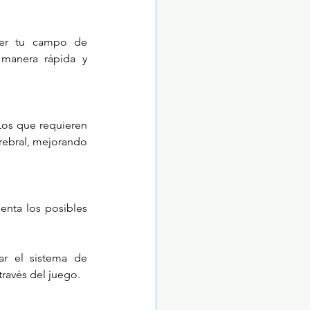
ser tu campo de 
manera rápida y 
Los que requieren 
rebral, mejorando 
¡Pero ojo! Aunque los videojuegos son constructivos, también hay que tener en cuenta los posibles 
r el sistema de 
ravés del juego.