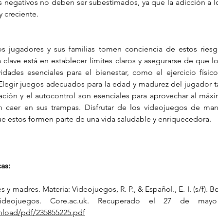
 negativos no deben ser subestimados, ya que la adicción a l
 creciente.
s jugadores y sus familias tomen conciencia de estos ries
a clave está en establecer límites claros y asegurarse de que l
idades esenciales para el bienestar, como el ejercicio físico,
 Elegir juegos adecuados para la edad y madurez del jugador ta
ración y el autocontrol son esenciales para aprovechar al máxi
n caer en sus trampas. Disfrutar de los videojuegos de mane
ue estos formen parte de una vida saludable y enriquecedora.
cas:
 y madres. Materia: Videojuegos, R. P., & Español., E. I. (s/f). Be
ideojuegos. 
Core.ac.uk
wnload/pdf/235855225.pdf