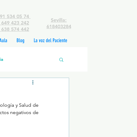
91 534 05 74
Sevilla:
649 423 242
618403284
638 574 442
Aula
Blog
La voz del Paciente
ia
edades mentales
ología y Salud de 
rsonas
ctos negativos de 