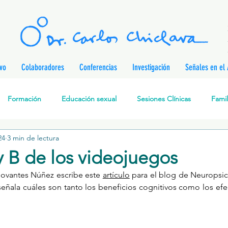
ivo
Colaboradores
Conferencias
Investigación
Señales en el 
Formación
Educación sexual
Sesiones Clínicas
Famil
24
3 min de lectura
rapia Cognitivo-Analítica
Sexualidad
Prevención de enferm
y B de los videojuegos
ovantes Núñez escribe este 
artículo
 para el blog de Neuropsic
nes
Desarrollo personal
Investigación
Personajes & Pe
señala cuáles son tanto los beneficios cognitivos como los efe
Relaciones de pareja
Prevención de la Violencia contra l