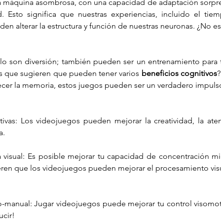
a máquina asombrosa, con una capacidad de adaptación sorpr
. Esto significa que nuestras experiencias, incluido el ti
eden alterar la estructura y función de nuestras neuronas. ¿No es
lo son diversión; también pueden ser un entrenamiento para t
s que sugieren que pueden tener varios 
beneficios cognitivos
?
alecer la memoria, estos juegos pueden ser un verdadero impuls
tivas: Los videojuegos pueden mejorar la creatividad, la ate
a.
 visual: Es posible mejorar tu capacidad de concentración mien
ren que los videojuegos pueden mejorar el procesamiento visua
-manual: Jugar videojuegos puede mejorar tu control visomotor,
cir!