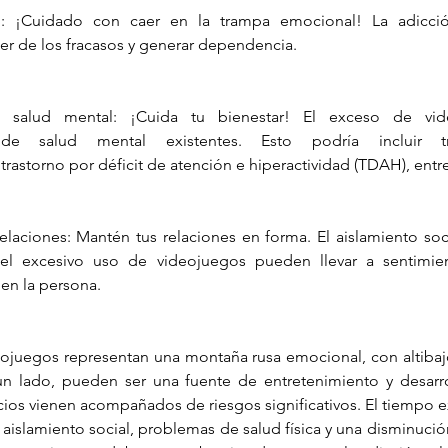
: ¡Cuidado con caer en la trampa emocional! La adicció
r de los fracasos y generar dependencia.
salud mental: ¡Cuida tu bienestar! El exceso de vid
de salud mental existentes. Esto podría incluir tr
trastorno por déficit de atención e hiperactividad (TDAH), entre
elaciones: Mantén tus relaciones en forma. El aislamiento socia
del excesivo uso de videojuegos pueden llevar a sentimie
 en la persona.
eojuegos representan una montaña rusa emocional, con altibajo
n lado, pueden ser una fuente de entretenimiento y desarrol
os vienen acompañados de riesgos significativos. El tiempo exc
l aislamiento social, problemas de salud física y una disminució