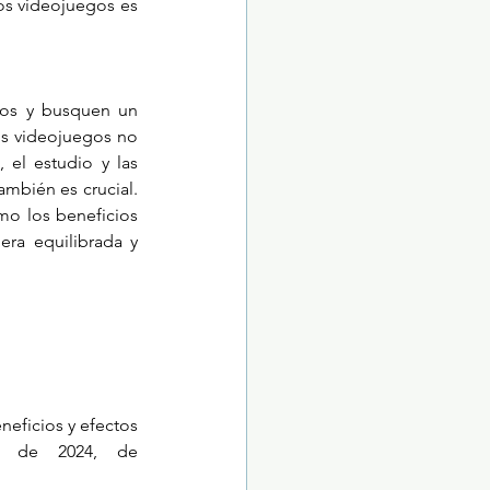
os videojuegos es 
gos y busquen un 
os videojuegos no 
 el estudio y las 
mbién es crucial. 
mo los beneficios 
ra equilibrada y 
neficios y efectos 
. Recuperado el 27 de mayo de 2024, de 