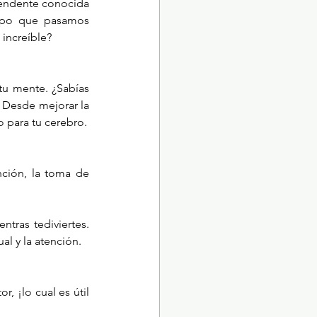
endente conocida 
empo que pasamos 
 increíble?
u mente. ¿Sabías 
 Desde mejorar la 
o para tu cerebro.
nción, la toma de 
tras tediviertes. 
l y la atención.
 ¡lo cual es útil 