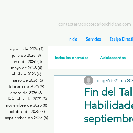
contactar@doctorcarloschiclana.com
Inicio
Servicios
Equipo Direct
agosto de 2026
(1)
1 entrada
julio de 2026
(8)
8 entradas
Todas las entradas
Adolescentes
junio de 2026
(3)
3 entradas
mayo de 2026
(4)
4 entradas
abril de 2026
(6)
6 entradas
marzo de 2026
(6)
6 entradas
blog7684
21 jun 20
Salud Mental Perinatal
Psicote
febrero de 2026
(9)
9 entradas
Fin del Ta
enero de 2026
(6)
6 entradas
diciembre de 2025
(5)
5 entradas
Habilidade
Formación profesionales
Jóve
noviembre de 2025
(8)
8 entradas
octubre de 2025
(7)
7 entradas
septiembr
septiembre de 2025
(5)
5 entradas
Promoción de la salud mental