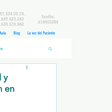
91 534 05 74
Sevilla:
649 423 242
618403284
638 574 442
Aula
Blog
La voz del Paciente
ia
edades mentales
 y
n en
rsonas