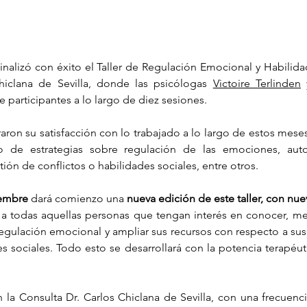
inalizó con éxito el Taller de Regulación Emocional y Habilidad
hiclana de Sevilla, donde las psicólogas 
Victoire Terlinden
 
 participantes a lo largo de diez sesiones. 
aron su satisfacción con lo trabajado a lo largo de estos mese
o de estrategias sobre regulación de las emociones, auto
ón de conflictos o habilidades sociales, entre otros.
iembre
 dará comienzo una 
nueva edición de este taller, con nue
do a todas aquellas personas que tengan interés en conocer, mejo
egulación emocional y ampliar sus recursos con respecto a sus 
s sociales. Todo esto se desarrollará con la potencia terapéut
en la Consulta Dr. Carlos Chiclana de Sevilla, con una frecuenci