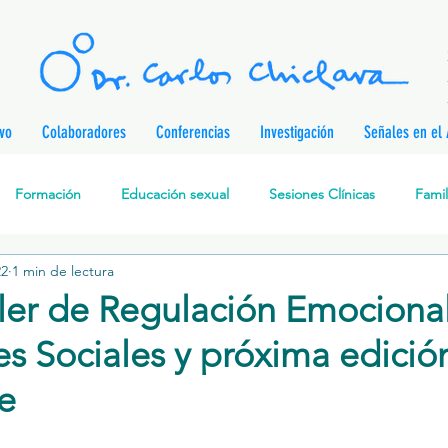
ivo
Colaboradores
Conferencias
Investigación
Señales en el 
Formación
Educación sexual
Sesiones Clínicas
Famil
22
1 min de lectura
rapia Cognitivo-Analítica
Sexualidad
Prevención de enferm
ller de Regulación Emocional
s Sociales y próxima edició
nes
Desarrollo personal
Investigación
Personajes & Pe
e
Relaciones de pareja
Prevención de la Violencia contra l