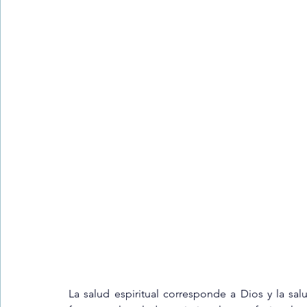
Trastornos de la conducta alimentar
Infantil
Neuropsi
La salud espiritual corresponde a Dios y la sal