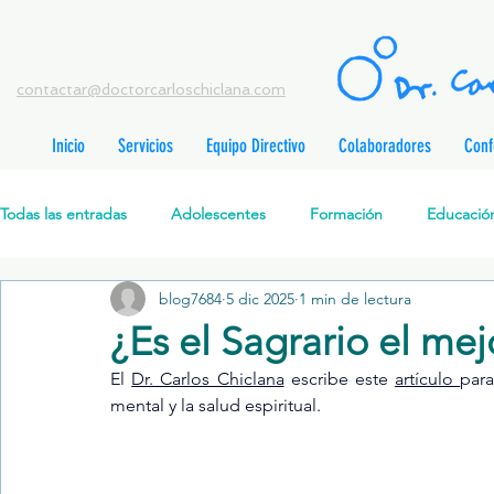
contactar@doctorcarloschiclana.com
Inicio
Servicios
Equipo Directivo
Colaboradores
Conf
rada
adas
Todas las entradas
Adolescentes
Formación
Educación
adas
adas
adas
radas
blog7684
5 dic 2025
1 min de lectura
Salud Mental Perinatal
Psicoterapia Cognitivo-Analítica
radas
¿Es el Sagrario el mej
radas
ntradas
El 
Dr. Carlos Chiclana
 escribe este 
artículo 
para
Formación profesionales
Jóvenes
Desarrollo personal
ntradas
mental y la salud espiritual.
tradas
ntradas
Promoción de la salud mental
Relaciones de pareja
P