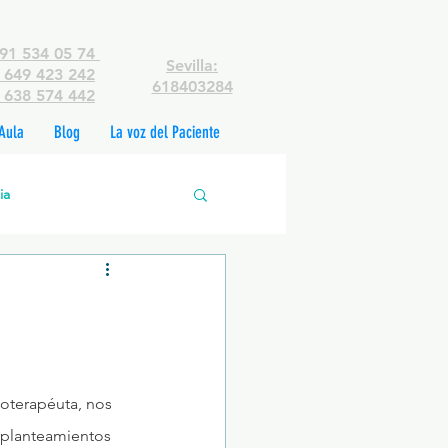
91 534 05 74
Sevilla:
649 423 242
618403284
638 574 442
Aula
Blog
La voz del Paciente
ia
edades mentales
rsonas
coterapéuta, nos 
 planteamientos 