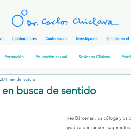
ivo
Colaboradores
Conferencias
Investigación
Señales en el 
Formación
Educación sexual
Sesiones Clínicas
Famil
020
1 min de lectura
rapia Cognitivo-Analítica
Sexualidad
Prevención de enferm
 en busca de sentido
nes
Desarrollo personal
Investigación
Personajes & Pe
I
nés Bárcenas
 , psicóloga y psi
Relaciones de pareja
Prevención de la Violencia contra l
ayuda a pensar con sugerentes