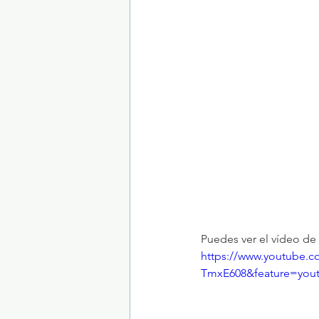
Trastornos de la conducta alimentar
Puedes ver el vídeo de 
https://www.youtube.
TmxE608&feature=yout