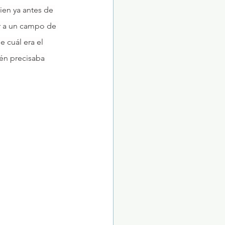
uien ya antes de 
ir a un campo de 
 cuál era el 
én precisaba 