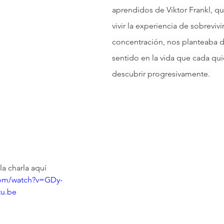
aprendidos de Vi
ktor Frankl, q
vivir la experiencia de sobreviv
Infantil
Neuropsicología
concentración, nos planteaba de
sentido en la vida que cada qui
descubrir progresivamente. 
la charla aquí 
com/watch?v=GDy-
u.be