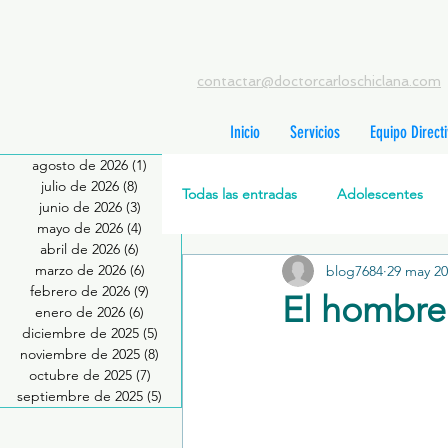
contactar@doctorcarloschiclana.com
Inicio
Servicios
Equipo Direct
agosto de 2026
(1)
1 entrada
julio de 2026
(8)
8 entradas
Todas las entradas
Adolescentes
junio de 2026
(3)
3 entradas
mayo de 2026
(4)
4 entradas
abril de 2026
(6)
6 entradas
marzo de 2026
(6)
6 entradas
blog7684
29 may 2
Salud Mental Perinatal
Psicote
febrero de 2026
(9)
9 entradas
El hombre
enero de 2026
(6)
6 entradas
diciembre de 2025
(5)
5 entradas
Formación profesionales
Jóve
noviembre de 2025
(8)
8 entradas
octubre de 2025
(7)
7 entradas
septiembre de 2025
(5)
5 entradas
Promoción de la salud mental