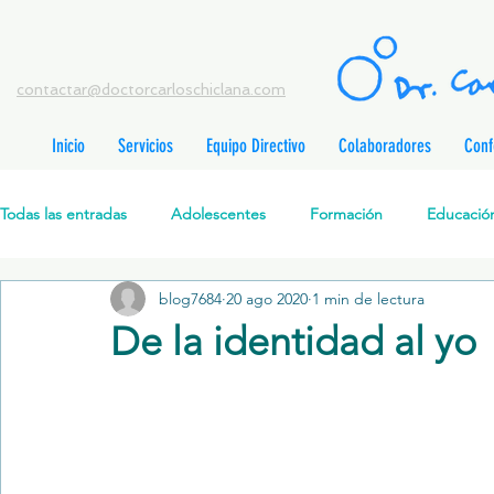
contactar@doctorcarloschiclana.com
Inicio
Servicios
Equipo Directivo
Colaboradores
Conf
rada
adas
Todas las entradas
Adolescentes
Formación
Educación
adas
adas
adas
radas
blog7684
20 ago 2020
1 min de lectura
Salud Mental Perinatal
Psicoterapia Cognitivo-Analítica
radas
De la identidad al yo
radas
ntradas
Formación profesionales
Jóvenes
Desarrollo personal
ntradas
tradas
ntradas
Promoción de la salud mental
Relaciones de pareja
P