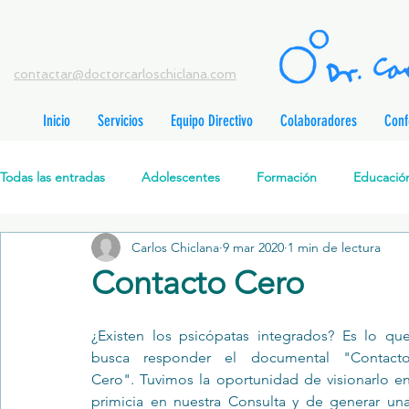
contactar@doctorcarloschiclana.com
Inicio
Servicios
Equipo Directivo
Colaboradores
Conf
rada
adas
Todas las entradas
Adolescentes
Formación
Educación
adas
adas
adas
radas
Carlos Chiclana
9 mar 2020
1 min de lectura
Salud Mental Perinatal
Psicoterapia Cognitivo-Analítica
radas
Contacto Cero
radas
ntradas
Formación profesionales
Jóvenes
Desarrollo personal
ntradas
¿Existen los psicópatas integrados? Es lo que
tradas
busca responder el documental "Contacto
ntradas
Cero". Tuvimos la oportunidad de visionarlo en
Promoción de la salud mental
Relaciones de pareja
P
primicia en nuestra Consulta y de generar una