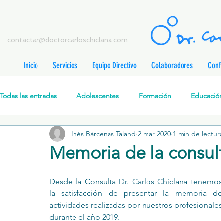
contactar@doctorcarloschiclana.com
Inicio
Servicios
Equipo Directivo
Colaboradores
Conf
rada
adas
Todas las entradas
Adolescentes
Formación
Educación
adas
adas
adas
radas
Inés Bárcenas Taland
2 mar 2020
1 min de lectur
Salud Mental Perinatal
Psicoterapia Cognitivo-Analítica
radas
Memoria de la consul
radas
ntradas
Formación profesionales
Jóvenes
Desarrollo personal
ntradas
Desde la Consulta Dr. Carlos Chiclana tenemos
tradas
la satisfacción de presentar la memoria de
ntradas
actividades realizadas por nuestros profesionales
Promoción de la salud mental
Relaciones de pareja
P
durante el año 2019.