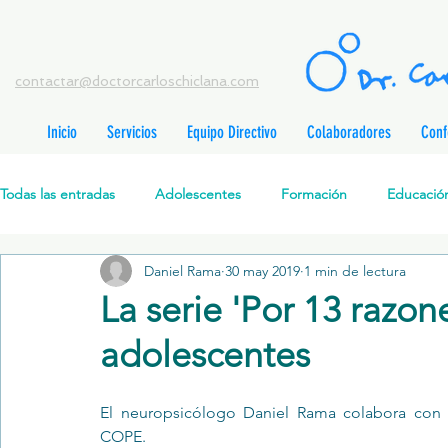
contactar@doctorcarloschiclana.com
Inicio
Servicios
Equipo Directivo
Colaboradores
Conf
rada
adas
Todas las entradas
Adolescentes
Formación
Educación
adas
adas
adas
radas
Daniel Rama
30 may 2019
1 min de lectura
Salud Mental Perinatal
Psicoterapia Cognitivo-Analítica
radas
La serie 'Por 13 razone
radas
ntradas
adolescentes
Formación profesionales
Jóvenes
Desarrollo personal
ntradas
tradas
ntradas
El neuropsicólogo 
Daniel Rama
 colabora con 
Promoción de la salud mental
Relaciones de pareja
P
COPE. 