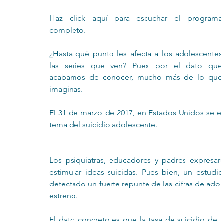
Haz click 
aquí 
para escuchar el programa
completo. 
Trastornos de la conducta alimentar
Infantil
Neuropsi
¿Hasta qué punto les afecta a los adolescentes
las series que ven? Pues por el dato que
acabamos de conocer, mucho más de lo que
imaginas.
El 31 de marzo de 2017, en Estados Unidos se em
tema del suicidio adolescente.
Los psiquiatras, educadores y padres expresar
estimular ideas suicidas. Pues bien, un estu
detectado un fuerte repunte de las cifras de ado
estreno.
El dato concreto es que la tasa de suicidio de