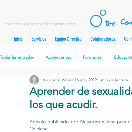
contactar@doctorcarloschiclana.com
Inicio
Servicios
Equipo Directivo
Colaboradores
Conf
rada
adas
Todas las entradas
Adolescentes
Formación
Educación
adas
adas
adas
radas
Alejandro Villena
16 may 2019
1 min de lectura
Salud Mental Perinatal
Psicoterapia Cognitivo-Analítica
radas
Aprender de sexualidad
radas
ntradas
los que acudir.
Formación profesionales
Jóvenes
Desarrollo personal
ntradas
tradas
ntradas
Artículo publicado por 
Alejandro Villena
 para el
Promoción de la salud mental
Relaciones de pareja
P
Chiclana. 