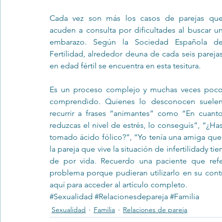
Cada vez son más los casos de parejas que
acuden a consulta por dificultades al buscar un
Trastornos de la conducta alimentar
Infantil
Neuropsi
embarazo. Según la Sociedad Española de
Fertilidad, alrededor deuna de cada seis parejas
en edad fértil se encuentra en esta tesitura.
Es un proceso complejo y muchas veces poco
comprendido. Quienes lo desconocen suelen
recurrir a frases “animantes” como “En cuanto
reduzcas el nivel de estrés, lo conseguís”, “¿Has
tomado ácido fólico?”, “Yo tenía una amiga que
la pareja que vive la situación de infertilidady ti
de por vida. Recuerdo una paciente que ref
aquí
 para acceder al artículo completo.
#Sexualidad
#Relacionesdepareja
#Familia
Sexualidad
Familia
Relaciones de pareja