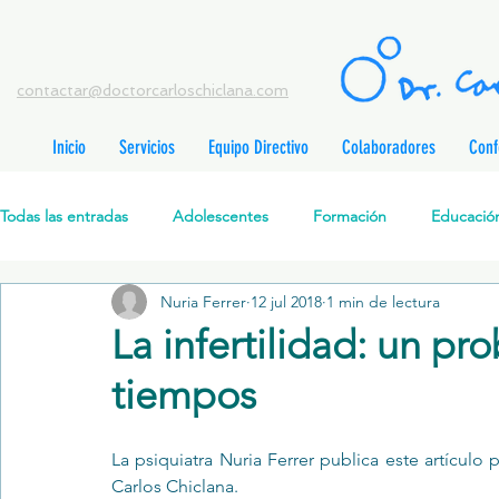
contactar@doctorcarloschiclana.com
Inicio
Servicios
Equipo Directivo
Colaboradores
Conf
rada
adas
Todas las entradas
Adolescentes
Formación
Educación
adas
adas
adas
radas
Nuria Ferrer
12 jul 2018
1 min de lectura
Salud Mental Perinatal
Psicoterapia Cognitivo-Analítica
radas
La infertilidad: un p
radas
ntradas
tiempos
Formación profesionales
Jóvenes
Desarrollo personal
ntradas
tradas
ntradas
La psiquiatra 
Nuria Ferrer
 publica este artículo p
Promoción de la salud mental
Relaciones de pareja
P
Carlos Chiclana.