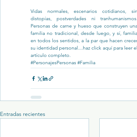
Vidas normales, escenarios cotidianos, sin
distopías, postverdades ni tranhumanismos.
Trastornos de la conducta alimentar
Infantil
Neuropsi
Personas de carne y hueso que construyen una
familia no tradicional, desde luego, y sí, familia
en todos los sentidos, a la par que hacen crecer
su identidad personal....haz click 
aquí 
para leer el
artículo completo. 
#PersonajesPersonas
#Familia
Entradas recientes