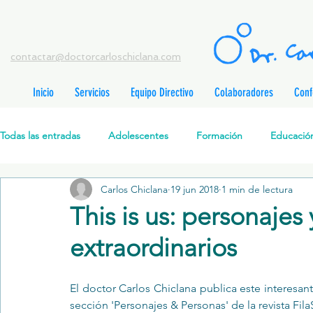
contactar@doctorcarloschiclana.com
Inicio
Servicios
Equipo Directivo
Colaboradores
Conf
rada
adas
Todas las entradas
Adolescentes
Formación
Educación
adas
adas
adas
radas
Carlos Chiclana
19 jun 2018
1 min de lectura
Salud Mental Perinatal
Psicoterapia Cognitivo-Analítica
radas
This is us: personajes
radas
ntradas
extraordinarios
Formación profesionales
Jóvenes
Desarrollo personal
ntradas
tradas
ntradas
El doctor 
Carlos Chiclana
 publica este interesant
Promoción de la salud mental
Relaciones de pareja
P
sección '
Personajes & Personas' 
de la revista 
Fila