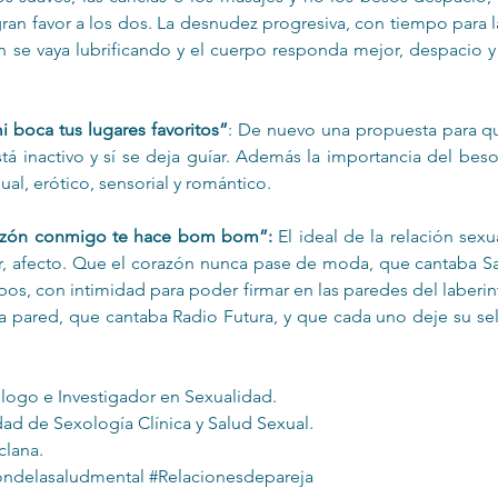
ran favor a los dos. La desnudez progresiva, con tiempo para la
n se vaya lubrificando y el cuerpo responda mejor, despacio y 
i boca tus lugares favoritos”
: De nuevo una propuesta para qu
stá inactivo y sí se deja guíar. Además la importancia del bes
ual, erótico, sensorial y romántico.
razón conmigo te hace bom bom”:
 El ideal de la relación sex
, afecto. Que el corazón nunca pase de moda, que cantaba Sab
os, con intimidad para poder firmar en las paredes del laberinto
a pared, que cantaba Radio Futura, y que cada uno deje su sell
ólogo e Investigador en Sexualidad.
ad de Sexología Clínica y Salud Sexual.
clana.
ndelasaludmental
#Relacionesdepareja