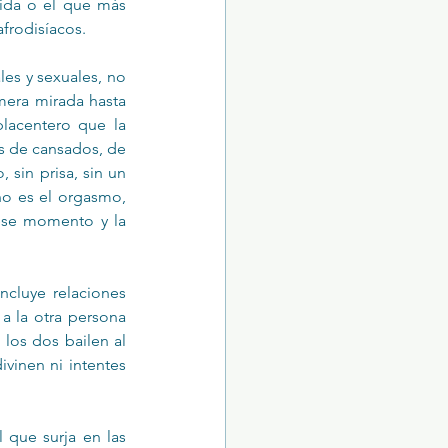
pida o el que más 
afrodisíacos.
les y sexuales, no 
mera mirada hasta 
lacentero que la 
 de cansados, de 
 sin prisa, sin un 
no es el orgasmo, 
ese momento y la 
cluye relaciones 
 la otra persona 
los dos bailen al 
vinen ni intentes 
 que surja en las 