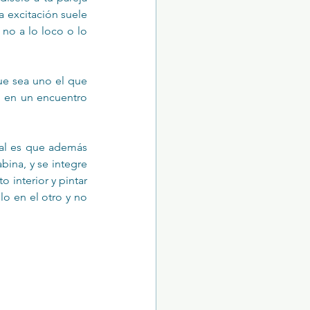
 excitación suele 
no a lo loco o lo 
e sea uno el que 
o en un encuentro 
ual es que además 
ina, y se integre 
 interior y pintar 
o en el otro y no 