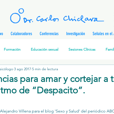
ivo
Colaboradores
Conferencias
Investigación
Señales en el 
Formación
Educación sexual
Sesiones Clínicas
Famil
Psicólogo
3 ago 2017
5 min de lectura
rapia Cognitivo-Analítica
Sexualidad
Prevención de enferm
cias para amar y cortejar a 
ritmo de “Despacito”.
nes
Desarrollo personal
Investigación
Personajes & Pe
Relaciones de pareja
Prevención de la Violencia contra l
Alejandro Villena
 para el blog '
Sexo y Salud
' del periódico ABC