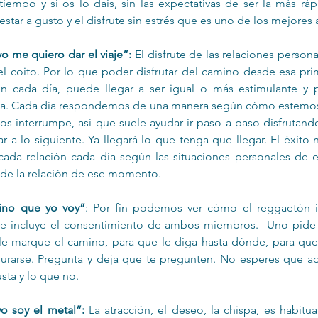
iempo y si os lo dais, sin las expectativas de ser la más rá
l estar a gusto y el disfrute sin estrés que es uno de los mejores 
yo me quiero dar el viaje”:
 El disfrute de las relaciones persona
l coito. Por lo que poder disfrutar del camino desde esa pri
 cada día, puede llegar a ser igual o más estimulante y p
ma. Cada día respondemos de una manera según cómo estemos
nos interrumpe, así que suele ayudar ir paso a paso disfrutando,
r a lo siguiente. Ya llegará lo que tenga que llegar. El éxito 
 cada relación cada día según las situaciones personales de 
y de la relación de ese momento.
ino que yo voy”
: Por fin podemos ver cómo el reggaetón in
 se incluye el consentimiento de ambos miembros.  Uno pide a
le marque el camino, para que le diga hasta dónde, para que 
urarse. Pregunta y deja que te pregunten. No esperes que adi
usta y lo que no.
yo soy el metal”:
 La atracción, el deseo, la chispa, es habitual