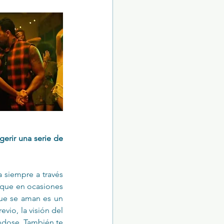
erir una serie de 
a siempre a través 
 que en ocasiones 
ue se aman es un 
vio, la visión del 
ándose. También te 