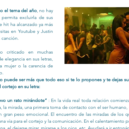
o el tema del año
, no hay 
permita excluirla de sus 
Infantil
Neuropsicología
te hit ha alcanzado ya más 
sitas en Youtube y Justin 
a canción.
o criticado en muchas 
e elegancia en sus letras, 
la mujer o la carencia de 
o. 
o puede ser más que todo eso si te lo propones y te dejas sug
 cortejo en su letra:
levo un rato mirándote”
 : En la vida real toda relación comienz
ta, la mirada, una primera toma de contacto con el ser humano,
un gran peso emocional. El encuentro de las miradas de los q
a vía para el cortejo y la comunicación. En el calentamiento pre
a, el dejarse mirar, mirarse a los ojos, etc. Ayudará a ir enton