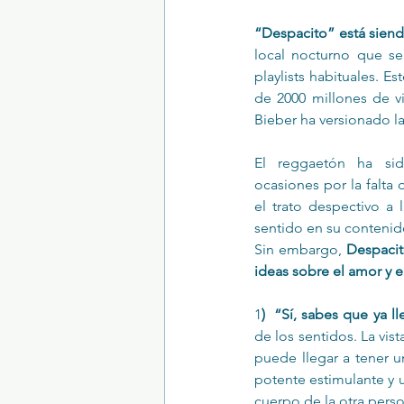
“Despacito” está siend
local nocturno que se 
Trastornos de la conducta alimentar
playlists habituales. Es
de 2000 millones de vi
Bieber ha versionado l
El reggaetón ha sid
ocasiones por la falta d
el trato despectivo a 
sentido en su contenid
Sin embargo, 
Despacit
ideas sobre el amor y el
1
)  “Sí, sabes que ya l
de los sentidos. La vis
puede llegar a tener 
potente estimulante y un
cuerpo de la otra person