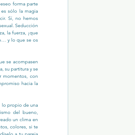
eseo forma parte 
es sólo la magia 
ir. Sí, no hemos 
sexual. Seducción 
a, la fuerza, ¡que 
go… y lo que se os 
que se acompasen 
 su partitura y se 
or momentos, con 
promiso hacia la 
 lo propio de una 
cismo del bueno, 
reado un clima en 
s, colores, si te 
íselo a tu pareja 