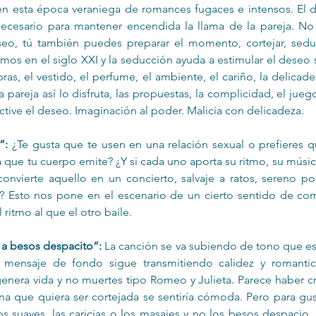
en esta época veraniega de romances fugaces e intensos. El d
ecesario para mantener encendida la llama de la pareja. No 
eo, tú también puedes preparar el momento, cortejar, seduc
tamos en el siglo XXI y la seducción ayuda a estimular el deseo 
ras, el vestido, el perfume, el ambiente, el cariño, la delicadez
a pareja así lo disfruta, las propuestas, la complicidad, el jue
ctive el deseo. Imaginación al poder. Malicia con delicadeza.
”:
 ¿Te gusta que te usen en una relación sexual o prefieres 
 que tu cuerpo emite? ¿Y si cada uno aporta su ritmo, su música,
nvierte aquello en un concierto, salvaje a ratos, sereno p
? Esto nos pone en el escenario de un cierto sentido de com
 ritmo al que el otro baile.
 a besos despacito”:
 La canción se va subiendo de tono que es
u mensaje de fondo sigue transmitiendo calidez y romanti
genera vida y no muertes tipo Romeo y Julieta. Parece haber c
a que quiera ser cortejada se sentiría cómoda. Pero para gusto
s suaves, las caricias o los masajes y no los besos despacio, d