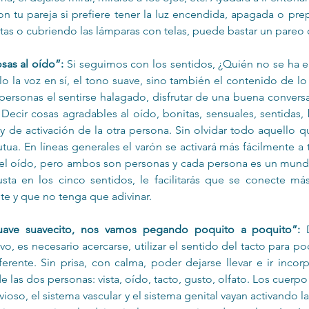
n tu pareja si prefiere tener la luz encendida, apagada o pre
tas o cubriendo las lámparas con telas, puede bastar un pareo o
sas al oído”:
 Si seguimos con los sentidos, ¿Quién no se ha 
o la voz en sí, el tono suave, sino también el contenido de lo
 personas el sentirse halagado, disfrutar de una buena convers
 Decir cosas agradables al oído, bonitas, sensuales, sentidas, 
 de activación de la otra persona. Sin olvidar todo aquello qu
ua. En líneas generales el varón se activará más fácilmente a tr
del oído, pero ambos son personas y cada persona es un mundo
sta en los cinco sentidos, le facilitarás que se conecte más
e y que no tenga que adivinar.
 suave suavecito, nos vamos pegando poquito a poquito”: 
ivo, es necesario acercarse, utilizar el sentido del tacto para pode
rente. Sin prisa, con calma, poder dejarse llevar e ir incor
e las dos personas: vista, oído, tacto, gusto, olfato. Los cuerp
ioso, el sistema vascular y el sistema genital vayan activando la