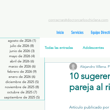
contactar@doctorcarloschiclana.com
Inicio
Servicios
Equipo Direct
agosto de 2026
(1)
1 entrada
julio de 2026
(8)
8 entradas
Todas las entradas
Adolescentes
junio de 2026
(3)
3 entradas
mayo de 2026
(4)
4 entradas
abril de 2026
(6)
6 entradas
marzo de 2026
(6)
6 entradas
Alejandro Villena. 
Salud Mental Perinatal
Psicote
febrero de 2026
(9)
9 entradas
10 sugeren
enero de 2026
(6)
6 entradas
diciembre de 2025
(5)
5 entradas
pareja al 
Formación profesionales
Jóve
noviembre de 2025
(8)
8 entradas
octubre de 2025
(7)
7 entradas
septiembre de 2025
(5)
5 entradas
Promoción de la salud mental
Artículo publicado por 