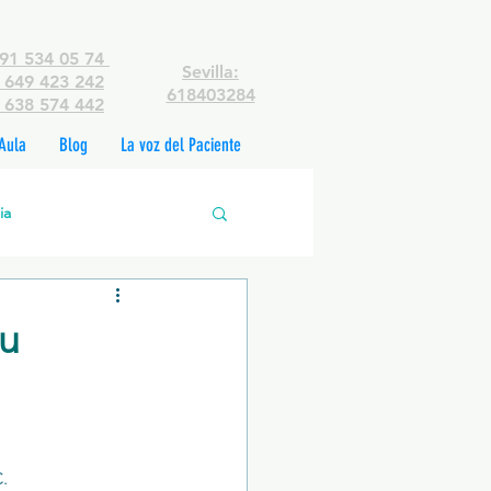
91 534 05 74
Sevilla:
649 423 242
618403284
638 574 442
Aula
Blog
La voz del Paciente
ia
edades mentales
tu
rsonas
. 