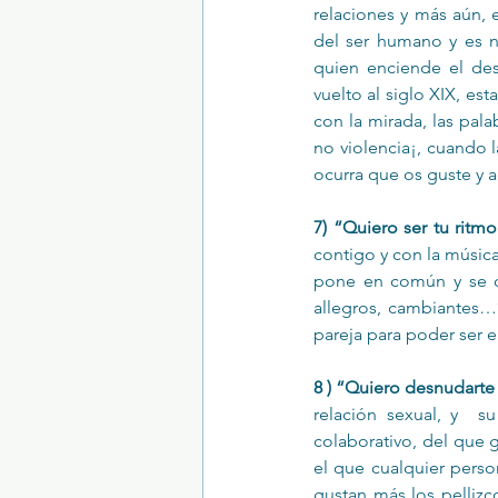
relaciones y más aún, 
del ser humano y es n
quien enciende el des
vuelto al siglo XIX, es
con la mirada, las palab
no violencia¡, cuando l
ocurra que os guste y a
7) “Quiero ser tu ritmo
contigo y con la música
pone en común y se co
allegros, cambiantes…
pareja para poder ser el
8 ) “Quiero desnudarte
relación sexual, y  s
colaborativo, del que 
el que cualquier person
gustan más los pellizco