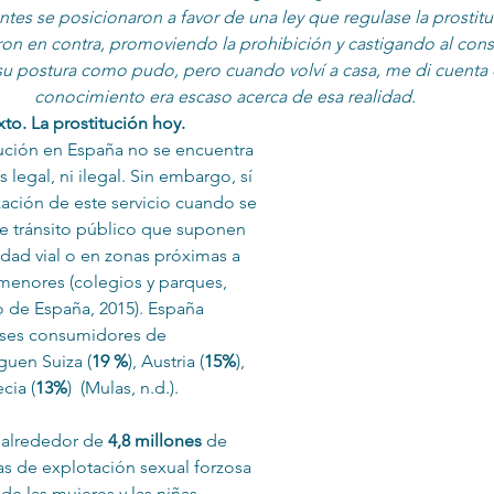
tes se posicionaron a favor de una ley que regulase la prostit
ron en contra, promoviendo la prohibición y castigando al con
u postura como pudo, pero cuando volví a casa, me di cuenta 
Infantil
Neuropsicología
conocimiento era escaso acerca de esa realidad.
o. La prostitución hoy.
tución en España no se encuentra 
s legal, ni ilegal. Sin embargo, sí 
ización de este servicio cuando se 
de tránsito público que suponen 
idad vial o en zonas próximas a 
menores (colegios y parques, 
 de España, 2015). España 
aíses consumidores de 
siguen Suiza (
19 %
), Austria (
15%
), 
ecia (
13%
)  (Mulas, n.d.).
 alrededor de 
4,8 millones
 de 
as de explotación sexual forzosa 
e las mujeres y las niñas 