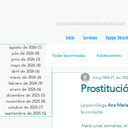
contactar@doctorcarloschiclana.com
Inicio
Servicios
Equipo Direct
agosto de 2026
(1)
1 entrada
julio de 2026
(8)
8 entradas
Todas las entradas
Adolescentes
junio de 2026
(3)
3 entradas
mayo de 2026
(4)
4 entradas
abril de 2026
(6)
6 entradas
marzo de 2026
(6)
6 entradas
blog7684
21 dic 20
Salud Mental Perinatal
Psicote
febrero de 2026
(9)
9 entradas
Prostituci
enero de 2026
(6)
6 entradas
diciembre de 2025
(5)
5 entradas
Formación profesionales
Jóve
noviembre de 2025
(8)
8 entradas
La psicóloga 
Ana María
octubre de 2025
(7)
7 entradas
la consulta. 
septiembre de 2025
(5)
5 entradas
Promoción de la salud mental
Hace unas semanas, en 