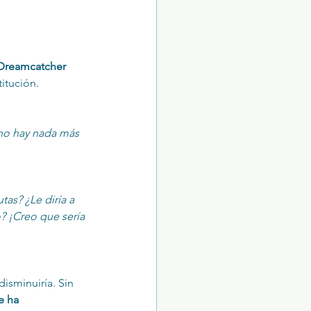
Dreamcatcher 
titución.
no hay nada más 
as? ¿Le diría a 
? ¡Creo que sería 
disminuiría. Sin 
e ha 