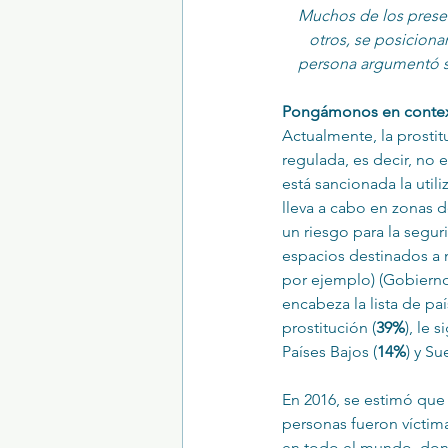
Muchos de los presen
otros, se posiciona
persona argumentó s
Trastornos de la conducta alimentar
Pongámonos en context
Actualmente, la prosti
regulada, es decir, no e
está sancionada la util
lleva a cabo en zonas 
un riesgo para la segur
espacios destinados a 
por ejemplo) (Gobierno
encabeza la lista de p
prostitución (
39%
), le 
Países Bajos (
14%
) y Su
En 2016, se estimó que
personas fueron víctim
en todo el mundo, dond