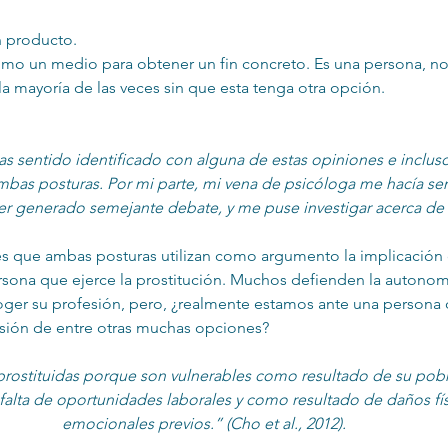
n producto.
 como un medio para obtener un fin concreto. Es una persona, n
 la mayoría de las veces sin que esta tenga otra opción.
s sentido identificado con alguna de estas opiniones e inclus
ambas posturas. Por mi parte, mi vena de psicóloga me hacía sen
r generado semejante debate, y me puse investigar acerca de 
s que ambas posturas utilizan como argumento la implicación d
persona que ejerce la prostitución. Muchos defienden la autonomí
oger su profesión, pero, ¿realmente estamos ante una persona
sión de entre otras muchas opciones? 
prostituidas porque son vulnerables como resultado de su pobre
falta de oportunidades laborales y como resultado de daños fís
emocionales previos.” (Cho et al., 2012).