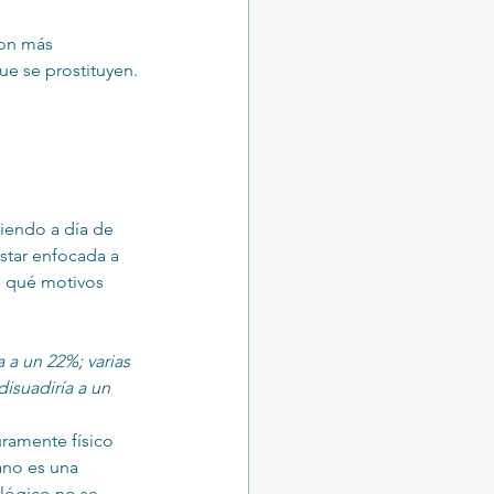
on más 
ue se prostituyen.
tiendo a día de 
star enfocada a 
e qué motivos 
a un 22%; varias 
isuadiría a un 
ramente físico 
ano es una 
ológico no se 