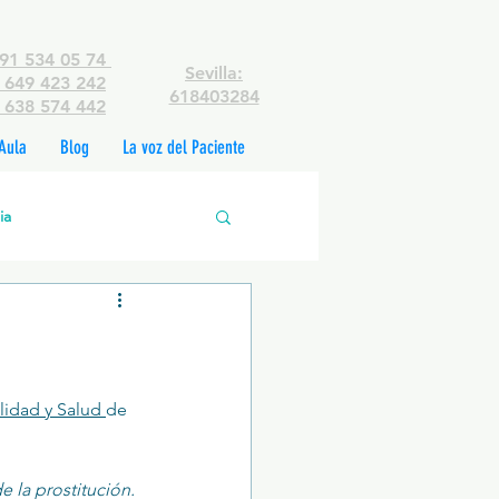
91 534 05 74
Sevilla:
649 423 242
618403284
638 574 442
Aula
Blog
La voz del Paciente
ia
edades mentales
rsonas
lidad y Salud 
de 
 la prostitución. 