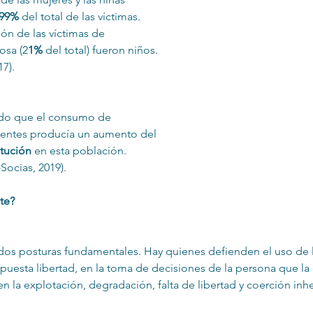
99%
 del total de las víctimas. 
n de las víctimas de 
osa (2
1% 
del total) fueron niños. 
7).
do que el consumo de 
centes producía un aumento del 
tución 
en esta población. 
Socias, 2019).
ate?
 dos posturas fundamentales. Hay quienes defienden el uso de la
uesta libertad, en la toma de decisiones de la persona que la e
en la explotación, degradación, falta de libertad y coerción inhe