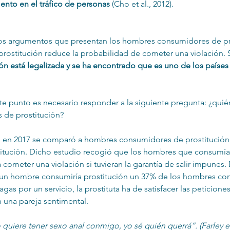
nto en el tráfico de personas
 (Cho et al., 2012).
los argumentos que presentan los hombres consumidores de pro
prostitución reduce la probabilidad de cometer una violación. 
ión está legalizada y se ha encontrado que es uno de los paíse
te punto es necesario responder a la siguiente pregunta: ¿quié
de prostitución? 
o en 2017 se comparó a hombres consumidores de prostitución
itución. Dicho estudio recogió que los hombres que consumían
cometer una violación si tuvieran la garantía de salir impunes. 
s un hombre consumiría prostitución un 37% de los hombres co
gas por un servicio, la prostituta ha de satisfacer las peticion
 una pareja sentimental.
 quiere tener sexo anal conmigo, yo sé quién querrá”. (Farley et 