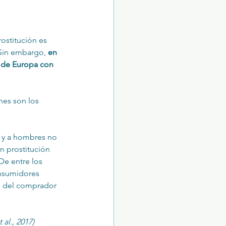
stitución es 
Sin embargo, 
en 
s de Europa con 
nes son los 
 y a hombres no 
 prostitución 
De entre los 
nsumidores 
es del comprador 
al., 2017)