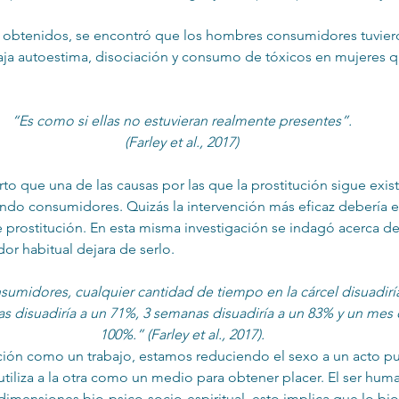
s obtenidos, se encontró que los hombres consumidores tuvier
aja autoestima, disociación y consumo de tóxicos en mujeres q
“Es como si ellas no estuvieran realmente presentes”.
(Farley et al., 2017)
rto que una de las causas por las que la prostitución sigue exis
ndo consumidores. Quizás la intervención más eficaz debería e
 prostitución. En esta misma investigación se indagó acerca d
or habitual dejara de serlo.
umidores, cualquier cantidad de tiempo en la cárcel disuadiría 
as disuadiría a un 71%, 3 semanas disuadiría a un 83% y un mes d
100%.” (Farley et al., 2017).
ución como un trabajo, estamos reduciendo el sexo a un acto pu
tiliza a la otra como un medio para obtener placer. El ser hum
dimensiones bio-psico-socio-espiritual, esto implica que lo bi