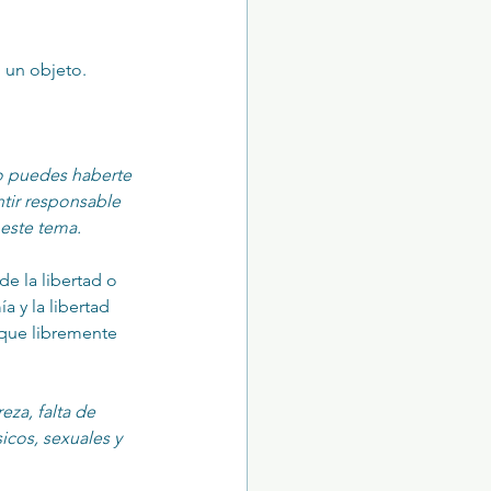
o un objeto.
o puedes haberte 
tir responsable 
este tema. 
e la libertad o 
a y la libertad 
 que libremente 
za, falta de 
icos, sexuales y 