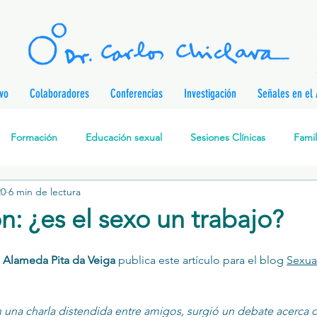
ivo
Colaboradores
Conferencias
Investigación
Señales en el 
Formación
Educación sexual
Sesiones Clínicas
Famil
20
6 min de lectura
rapia Cognitivo-Analítica
Sexualidad
Prevención de enferm
ón: ¿es el sexo un trabajo?
nes
Desarrollo personal
Investigación
Personajes & Pe
 Alameda Pita da Veiga
 publica este artículo para el blog 
Sexua
Relaciones de pareja
Prevención de la Violencia contra l
una charla distendida entre amigos, surgió un debate acerca de