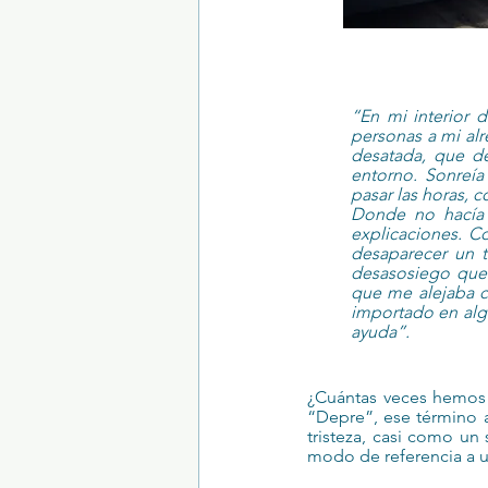
“En mi interior d
personas a mi alr
desatada, que de
entorno. Sonreía
pasar las horas, c
Donde no hacía f
explicaciones. 
desaparecer un t
desasosiego que
que me alejaba c
importado en alg
ayuda”.
¿Cuántas veces hemos
“Depre”, ese término a
tristeza, casi como un
modo de referencia a u