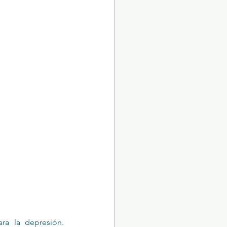
Álvarez, M. P., & Montes, J. M. G. (2001). Tratamientos psicológicos eficaces para la depresión. 