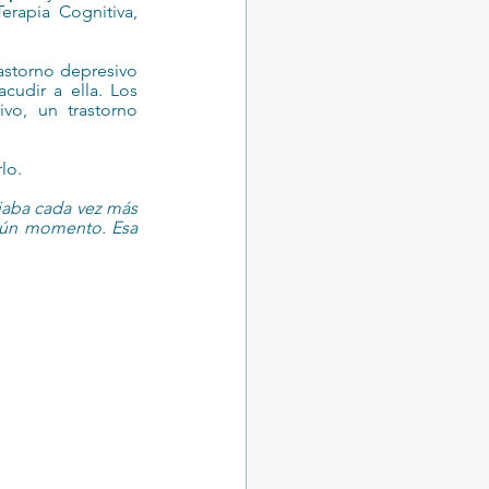
erapia Cognitiva, 
astorno depresivo 
udir a ella. Los 
vo, un trastorno 
lo.
aba cada vez más 
gún momento. Esa 