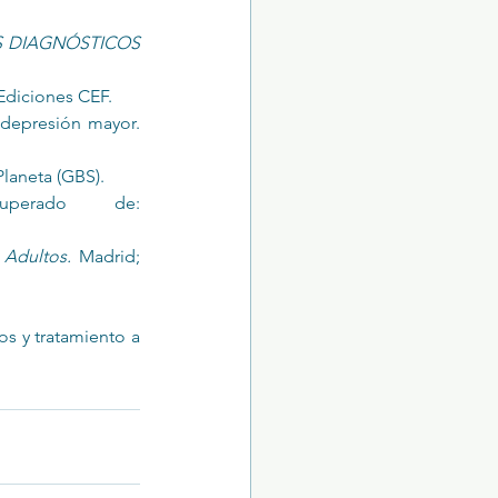
S DIAGNÓSTICOS 
Ediciones CEF.
García Navia, J. T., & Rosete Gamboa, E. M. (2002). Tratamiento farmacológico de la depresión mayor. 
Planeta (GBS).
Ortiz, D. (2008). La terapia familiar sistémica. Recuperado de: 
 Adultos.
 Madrid; 
s y tratamiento a 