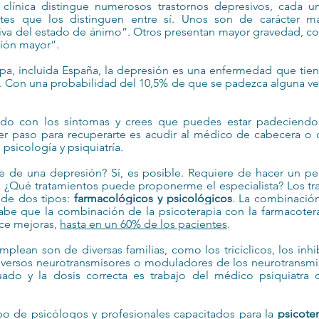
clínica distingue numerosos trastornos depresivos, cada u
ntes que los distinguen entre sí. Unos son de carácter má
iva del estado de ánimo”. Otros presentan mayor gravedad, co
sión mayor”.
a, incluida España, la depresión es una enfermedad que tiene
 Con una probabilidad del 10,5% de que se padezca alguna vez e
icado con los síntomas y crees que puedes estar padeciendo
er paso para recuperarte es acudir al médico de cabecera o c
 psicología y psiquiatría.
se de una depresión? Sí, es posible. Requiere de hacer un pe
ta ¿Qué tratamientos puede proponerme el especialista? Los tra
de dos tipos: 
farmacológicos y psicológicos
. La combinació
abe que la combinación de la psicoterapia con la farmacoterap
ce mejoras, 
hasta en un 60% de los pacientes
. 
mplean son de diversas familias, como los tricíclicos, los inhib
iversos neurotransmisores o moduladores de los neurotransmis
ado y la dosis correcta es trabajo del médico psiquiatra 
ipo de psicólogos y profesionales capacitados para la 
psicote