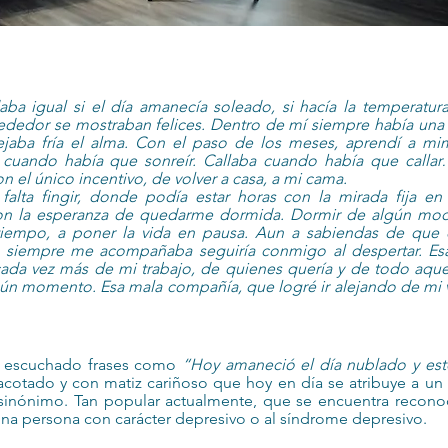
aba igual si el día amanecía soleado, si hacía la temperatura 
ededor se mostraban felices. Dentro de mí siempre había una 
jaba fría el alma. Con el paso de los meses, aprendí a mi
 cuando había que sonreír. Callaba cuando había que callar…
on el único incentivo, de volver a casa, a mi cama. 
alta fingir, donde podía estar horas con la mirada fija en l
Con la esperanza de quedarme dormida. Dormir de algún mod
iempo, a poner la vida en pausa. Aun a sabiendas de que 
 siempre me acompañaba seguiría conmigo al despertar. Esa
ada vez más de mi trabajo, de quienes quería y de todo aque
ún momento. Esa mala compañía, que logré ir alejando de mi v
 escuchado frases como 
“Hoy amaneció el día nublado y es
cotado y con matiz cariñoso que hoy en día se atribuye a un 
 sinónimo. Tan popular actualmente, que se encuentra recono
na persona con carácter depresivo o al síndrome depresivo. 