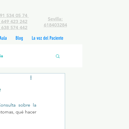
91 534 05 74
Sevilla:
649 423 242
618403284
638 574 442
Aula
Blog
La voz del Paciente
ia
edades mentales
e
rsonas
onsulta sobre la 
ntomas, qué hacer 