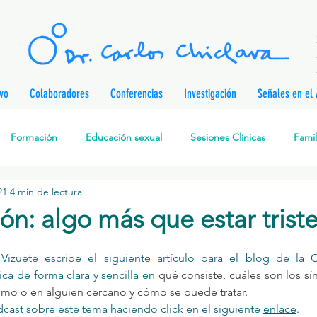
ivo
Colaboradores
Conferencias
Investigación
Señales en el 
Formación
Educación sexual
Sesiones Clínicas
Famil
21
4 min de lectura
rapia Cognitivo-Analítica
Sexualidad
Prevención de enferm
ón: algo más que estar trist
nes
Desarrollo personal
Investigación
Personajes & Pe
 Vizuete escribe el siguiente artículo para el blog de la C
ca de forma clara y sencilla en
 qué consiste, cuáles son los sí
ismo o en alguien cercano y cómo se puede tratar.
Relaciones de pareja
Prevención de la Violencia contra l
cast sobre este tema haciendo click en el siguiente 
enlace
.