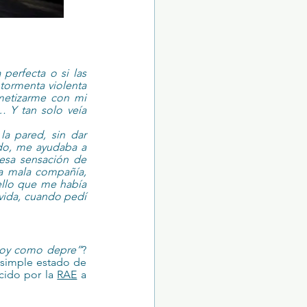
perfecta o si las 
tormenta violenta 
metizarme con mi 
 Y tan solo veía 
a pared, sin dar 
o, me ayudaba a 
esa sensación de 
 mala compañía, 
llo que me había 
ida, cuando pedí 
toy como depre”
? 
simple estado de 
cido por la 
RAE
 a 