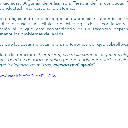
 técnicas. 
Algunas
 de ellas, 
son
: Terapia de la conducta, T
conductual, interpersonal o sistémica.
aso a dar, cuando se piensa que se puede estar sufriendo un tr
dico o buscar una clínica de psicología de tu confianza y ac
narán si lo que está aconteciendo es un trastorno depresi
r ante los problemas de la vida. 
 que las cosas no están bien, no tenemos por qué sobrellevar
ato del principio “
Depresión, esa mala compañía, que me alej
enes quería y de todo aquello que me había importado en al
é ir alejando de mi vida, 
cuando pedí ayuda
”.
.com/watch?v=9dQIbpDUC1o