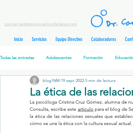
contactar@doctorcarloschiclana.com
Inicio
Servicios
Equipo Directivo
Colaboradores
Conf
rada
adas
Todas las entradas
Adolescentes
Formación
Educación
adas
adas
adas
radas
blog7684
19 sept 2022
5 min de lectura
Salud Mental Perinatal
Psicoterapia Cognitivo-Analítica
radas
La ética de las relaci
radas
ntradas
La psicóloga Cristina Cruz Gómez, alumna de nue
Formación profesionales
Jóvenes
Desarrollo personal
ntradas
Consulta, escribe este 
artículo
 para el blog de S
tradas
la ética de las relaciones sexuales que establec
ntradas
cómo se une la ética con la cultura sexual actual.
Promoción de la salud mental
Relaciones de pareja
P