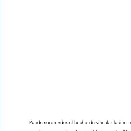
Trastornos de la conducta alimentar
Infantil
Neuropsi
Puede sorprender el hecho de vincular la ética c