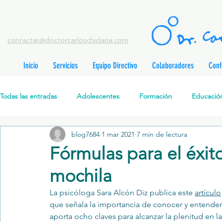
contactar@doctorcarloschiclana.com
Inicio
Servicios
Equipo Directivo
Colaboradores
Conf
rada
adas
Todas las entradas
Adolescentes
Formación
Educación
adas
adas
adas
radas
blog7684
1 mar 2021
7 min de lectura
Salud Mental Perinatal
Psicoterapia Cognitivo-Analítica
radas
Fórmulas para el éxito 
radas
ntradas
mochila
Formación profesionales
Jóvenes
Desarrollo personal
ntradas
tradas
La psicóloga Sara Alcón Diz publica este 
artículo
ntradas
que señala la importancia de conocer y entender 
Promoción de la salud mental
Relaciones de pareja
P
aporta ocho claves para alcanzar la plenitud en la