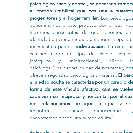
psicológico sano y normal, es necesario romper
el cordón umbilical que nos une a nuestros
progenitores y al hogar familiar
. Los psicólogos
denominamos a este proceso por el cual nos
hacemos conscientes de que tenemos una
identidad en cierta medida autónoma, separada
de nuestros padres, 
individuación
. La niñez se
caracteriza por un tipo de vínculo vertical,
jerárquico y unidireccional", añade la
psicóloga."Los padres cuidan de nosotros y nos
ofrecen seguridad psicológica y material. 
El paso
a la edad adulta se caracteriza por un cambio de
forma de este vínculo afectivo, que se vuelve
cada vez más recíproco y horizontal, por el cual
nos relacionamos de igual a igual
 y nos
reconforta cuidarnos mutuamente y
encontrarnos desde una mirada adulta".
Antes de irme de casa, no recuerdo muy bien