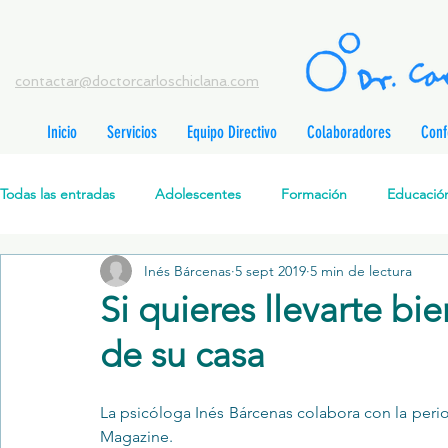
contactar@doctorcarloschiclana.com
Inicio
Servicios
Equipo Directivo
Colaboradores
Conf
rada
adas
Todas las entradas
Adolescentes
Formación
Educación
adas
adas
adas
radas
Inés Bárcenas
5 sept 2019
5 min de lectura
Salud Mental Perinatal
Psicoterapia Cognitivo-Analítica
radas
Si quieres llevarte bi
radas
ntradas
de su casa
Formación profesionales
Jóvenes
Desarrollo personal
ntradas
tradas
ntradas
La psicóloga 
Inés Bárcenas
 colabora con la perio
Promoción de la salud mental
Relaciones de pareja
P
Magazine.