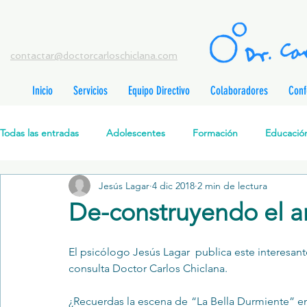
contactar@doctorcarloschiclana.com
Inicio
Servicios
Equipo Directivo
Colaboradores
Conf
rada
adas
Todas las entradas
Adolescentes
Formación
Educación
adas
adas
adas
radas
Jesús Lagar
4 dic 2018
2 min de lectura
Salud Mental Perinatal
Psicoterapia Cognitivo-Analítica
radas
De-construyendo el 
radas
ntradas
Formación profesionales
Jóvenes
Desarrollo personal
ntradas
El psicólogo Jesús Lagar  publica este interesant
tradas
consulta Doctor Carlos Chiclana.
ntradas
Promoción de la salud mental
Relaciones de pareja
P
¿Recuerdas la escena de “La Bella Durmiente” en