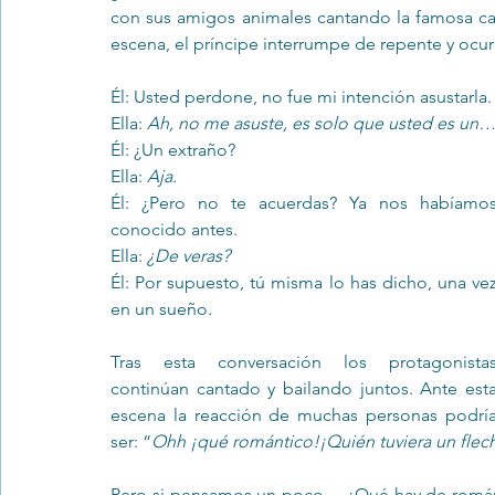
con sus amigos animales cantando la famosa can
escena, el príncipe interrumpe de repente y ocurr
Trastornos de la conducta alimentar
Infantil
Neuropsi
Él: Usted perdone, no fue mi intención asustarla.
Ella: 
Ah, no me asuste, es solo que usted es un
Él: ¿Un extraño?
Ella: 
Aja.
Él: ¿Pero no te acuerdas? Ya nos habíamos
conocido antes.
Ella: 
¿De veras?
Él: Por supuesto, tú misma lo has dicho, una vez
en un sueño.
Tras esta conversación los protagonistas
continúan cantado y bailando juntos. Ante esta
escena la reacción de muchas personas podría
ser: “
Ohh ¡qué romántico!¡Quién tuviera un flech
Pero si pensamos un poco… ¿Qué hay de románt