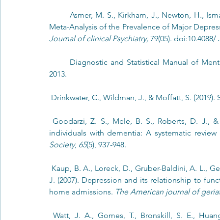
	Asmer, M. S., Kirkham, J., Newton, H., Ismail, Z., Elbayoumi, H., Leung, R. H., y Setiz, D. P. (2018). 
Meta-Analysis of the Prevalence of Major Depre
Journal of clinical Psychiatry, 
79(05). doi:10.4088/
	Diagnostic and Statistical Manual of Mental Disorders. 5th ed. American Psychiatric Association, 
2013.
 Drinkwater, C., Wildman, J., & Moffatt, S. (2019). 
 Goodarzi, Z. S., Mele, B. S., Roberts, D. J., & Holroyd‐Leduc, J. (2017). Depression case finding in 
individuals with dementia: A systematic review 
Society
, 
65
(5), 937-948.
 Kaup, B. A., Loreck, D., Gruber-Baldini, A. L., German, P., Menon, A. S., Zimmerman, S., ... & Magaziner, 
J. (2007). Depression and its relationship to fun
home admissions. 
The American journal of geriat
 Watt, J. A., Gomes, T., Bronskill, S. E., Huang, A., Austin, P. C., Ho, J. M., & Straus, S. E. (2018). 