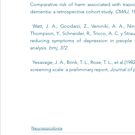
Comparative risk of harm associated with trazod
dementia: a retrospective cohort study. 
CMAJ
, 
1
 Watt, J. A., Goodarzi, Z., Veroniki, A. A., Nincic, V., Khan, P. A., Ghassemi, M., Lai, Y., Treister V., 
Thompson, Y., Schneider, R., Tricco, A. C. y Straus
reducing symptoms of depression in people w
analysis. 
bmj
, 
372
.
  Yesavage, J. A., Brink, T. L., Rose, T. L., et al.(1982). Development and validation of a geriatric depression 
screening scale: a preliminary report. 
Journal of p
Neuropsicología