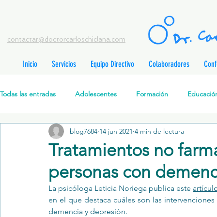
contactar@doctorcarloschiclana.com
Inicio
Servicios
Equipo Directivo
Colaboradores
Conf
rada
adas
Todas las entradas
Adolescentes
Formación
Educación
adas
adas
adas
radas
blog7684
14 jun 2021
4 min de lectura
Salud Mental Perinatal
Psicoterapia Cognitivo-Analítica
radas
Tratamientos no farm
radas
ntradas
personas con demenci
Formación profesionales
Jóvenes
Desarrollo personal
ntradas
tradas
La psicóloga Leticia Noriega publica este 
artícul
ntradas
en el que destaca cuáles son las intervenciones
Promoción de la salud mental
Relaciones de pareja
P
demencia y depresión.