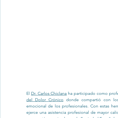
Trastornos de la conducta alimentar
Infantil
Neuropsi
El 
Dr. Carlos Chiclana
 ha participado como profe
del Dolor Crónico
 donde compartió con los a
emocional de los profesionales. Con estas her
ejerce una asistencia profesional de mayor cali