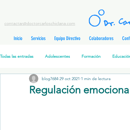
contactar@doctorcarloschiclana.com
Inicio
Servicios
Equipo Directivo
Colaboradores
Conf
rada
adas
Todas las entradas
Adolescentes
Formación
Educación
adas
adas
adas
radas
blog7684
29 oct 2021
1 min de lectura
Salud Mental Perinatal
Psicoterapia Cognitivo-Analítica
radas
Regulación emocional
radas
ntradas
Formación profesionales
Jóvenes
Desarrollo personal
ntradas
tradas
ntradas
Promoción de la salud mental
Relaciones de pareja
P