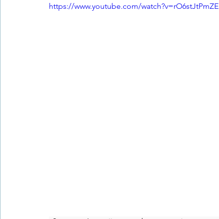
https://www.youtube.com/watch?v=rO6stJtPmZE
Trastornos de la conducta alimentar
Infantil
Neuropsi