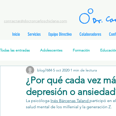
contactar@doctorcarloschiclana.com
Inicio
Servicios
Equipo Directivo
Colaboradores
Conf
rada
adas
Todas las entradas
Adolescentes
Formación
Educación
adas
adas
adas
radas
blog7684
5 oct 2020
1 min de lectura
Salud Mental Perinatal
Psicoterapia Cognitivo-Analítica
radas
¿Por qué cada vez má
radas
ntradas
depresión o ansiedad
Formación profesionales
Jóvenes
Desarrollo personal
ntradas
tradas
La psicóloga 
Inés Bárcenas Taland 
participó en e
ntradas
salud mental de los millenial y la generación Z. 
Promoción de la salud mental
Relaciones de pareja
P