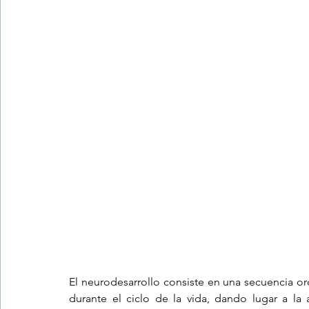
Trastornos de la conducta alimentar
Infantil
Neuropsi
El neurodesarrollo consiste en una secuencia o
durante el ciclo de la vida, dando lugar a la 