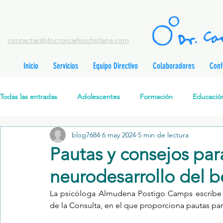
contactar@doctorcarloschiclana.com
Inicio
Servicios
Equipo Directivo
Colaboradores
Conf
rada
adas
Todas las entradas
Adolescentes
Formación
Educación
adas
adas
adas
radas
blog7684
6 may 2024
5 min de lectura
Salud Mental Perinatal
Psicoterapia Cognitivo-Analítica
radas
Pautas y consejos par
radas
ntradas
neurodesarrollo del 
Formación profesionales
Jóvenes
Desarrollo personal
ntradas
tradas
La psicóloga 
Almudena Postigo Camps escribe 
ntradas
de la Consulta, en el que proporciona pautas par
Promoción de la salud mental
Relaciones de pareja
P