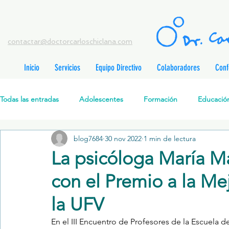
contactar@doctorcarloschiclana.com
Inicio
Servicios
Equipo Directivo
Colaboradores
Conf
rada
adas
Todas las entradas
Adolescentes
Formación
Educación
adas
adas
adas
radas
blog7684
30 nov 2022
1 min de lectura
Salud Mental Perinatal
Psicoterapia Cognitivo-Analítica
radas
La psicóloga María M
radas
ntradas
con el Premio a la Me
Formación profesionales
Jóvenes
Desarrollo personal
ntradas
tradas
la UFV
ntradas
En el III Encuentro de Profesores de la 
Escuela d
Promoción de la salud mental
Relaciones de pareja
P