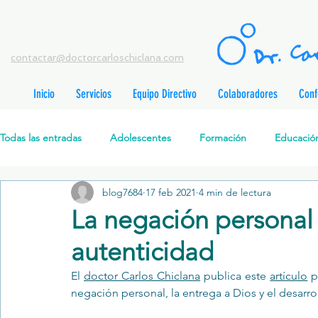
contactar@doctorcarloschiclana.com
Inicio
Servicios
Equipo Directivo
Colaboradores
Conf
rada
adas
Todas las entradas
Adolescentes
Formación
Educación
adas
adas
adas
radas
blog7684
17 feb 2021
4 min de lectura
Salud Mental Perinatal
Psicoterapia Cognitivo-Analítica
radas
La negación personal 
radas
ntradas
autenticidad
Formación profesionales
Jóvenes
Desarrollo personal
ntradas
tradas
El 
doctor Carlos Chiclana
 publica este 
artículo
 p
ntradas
negación personal, la entrega a Dios y el desarro
Promoción de la salud mental
Relaciones de pareja
P