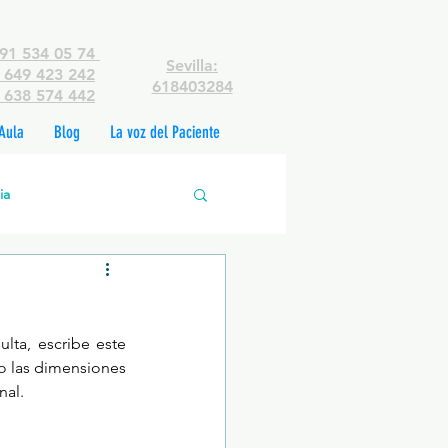
91 534 05 74
Sevilla:
649 423 242
618403284
638 574 442
Aula
Blog
La voz del Paciente
ia
edades mentales
lta, escribe este 
rsonas
o las dimensiones 
nal.