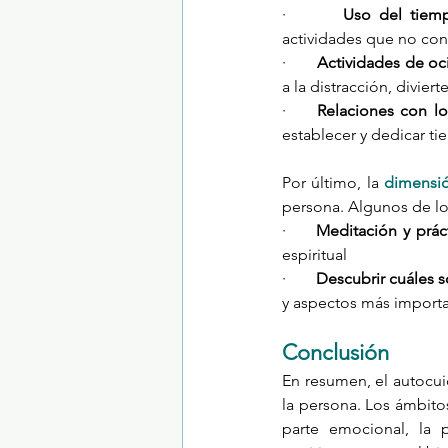
·       
Uso del tiemp
actividades que no conl
·       
Actividades de oc
a la distracción, divierte
·     
Relaciones con lo
establecer y dedicar t
Por último, la 
dimensió
persona. Algunos de lo
·     
Meditación y práct
espiritual
·       
Descubrir cuáles 
y aspectos más importa
Conclusión
En resumen, el autocui
la persona. Los ámbitos
parte emocional, la p