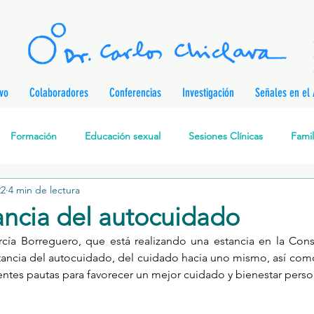
ivo
Colaboradores
Conferencias
Investigación
Señales en el 
Formación
Educación sexual
Sesiones Clínicas
Famil
22
4 min de lectura
rapia Cognitivo-Analítica
Sexualidad
Prevención de enferm
ancia del autocuidado
cía Borreguero, que está realizando una estancia en la Consu
nes
Desarrollo personal
Investigación
Personajes & Pe
rtancia del autocuidado, del cuidado hacia uno mismo, así com
entes pautas para favorecer un mejor cuidado y bienestar perso
Relaciones de pareja
Prevención de la Violencia contra l