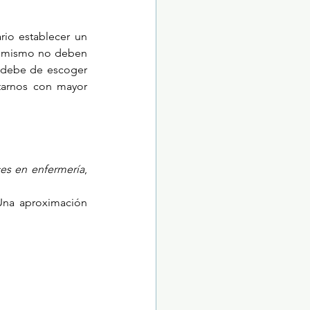
io establecer un 
no mismo no deben 
 debe de escoger 
tarnos con mayor 
es en enfermería
, 
Una aproximación 