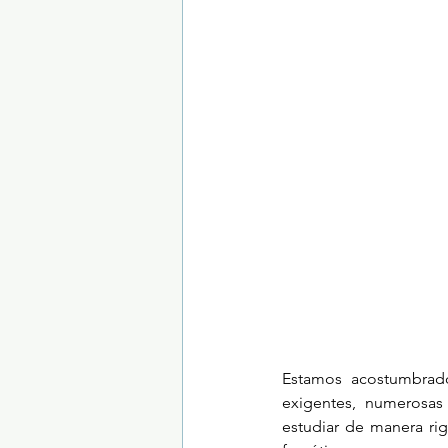
Trastornos de la conducta alimentar
Estamos acostumbrados
exigentes, numerosas 
estudiar de manera ri