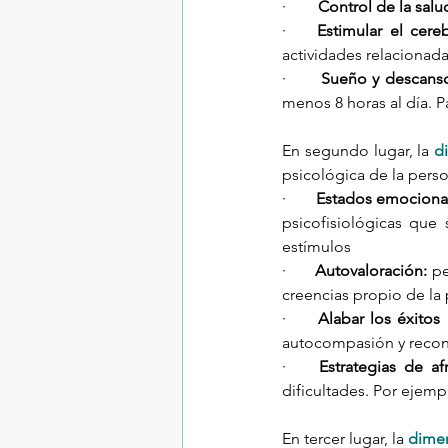
·        
Control de la salu
·    
Estimular el cere
actividades relacionada
·      
Sueño y descans
menos 8 horas al día. P
En segundo lugar, la 
d
psicológica de la pers
·       
Estados emociona
psicofisiológicas que
estímulos
·       
Autovaloración: 
pe
creencias propio de la
·     
Alabar los éxitos
autocompasión y reco
·    
Estrategias de af
dificultades. Por ejempl
En tercer lugar, la 
dimen