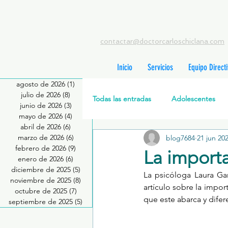
contactar@doctorcarloschiclana.com
Inicio
Servicios
Equipo Direct
agosto de 2026
(1)
1 entrada
julio de 2026
(8)
8 entradas
Todas las entradas
Adolescentes
junio de 2026
(3)
3 entradas
mayo de 2026
(4)
4 entradas
abril de 2026
(6)
6 entradas
marzo de 2026
(6)
6 entradas
blog7684
21 jun 20
Salud Mental Perinatal
Psicote
febrero de 2026
(9)
9 entradas
La import
enero de 2026
(6)
6 entradas
diciembre de 2025
(5)
5 entradas
La psicóloga Laura Gar
Formación profesionales
Jóve
noviembre de 2025
(8)
8 entradas
artículo sobre la impo
octubre de 2025
(7)
7 entradas
que este abarca y difer
septiembre de 2025
(5)
5 entradas
Promoción de la salud mental