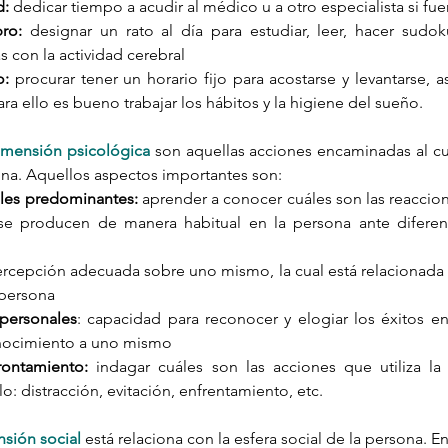
d:
 dedicar tiempo a acudir al médico u a otro especialista si fu
bro:
 designar un rato al día para estudiar, leer, hacer sudokus
s con la actividad cerebral
o:
 procurar tener un horario fijo para acostarse y levantarse, a
ara ello es bueno trabajar los hábitos y la higiene del sueño.
imensión psicológica
 son aquellas acciones encaminadas al cu
ona. Aquellos aspectos importantes son:
les predominantes:
 aprender a conocer cuáles son las reaccio
 se producen de manera habitual en la persona ante diferent
rcepción adecuada sobre uno mismo, la cual está relacionada 
 persona
 personales
: capacidad para reconocer y elogiar los éxitos en l
nocimiento a uno mismo
rontamiento:
 indagar cuáles son las acciones que utiliza la 
o: distracción, evitación, enfrentamiento, etc.
sión social
 está relaciona con la esfera social de la persona. En