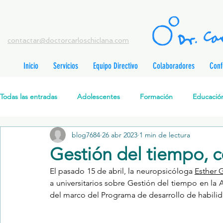
contactar@doctorcarloschiclana.com
Inicio
Servicios
Equipo Directivo
Colaboradores
Conf
rada
adas
Todas las entradas
Adolescentes
Formación
Educación
adas
adas
adas
radas
blog7684
26 abr 2023
1 min de lectura
Salud Mental Perinatal
Psicoterapia Cognitivo-Analítica
radas
Gestión del tiempo, c
radas
ntradas
El pasado 15 de abril, la neuropsicóloga 
Esther 
Formación profesionales
Jóvenes
Desarrollo personal
ntradas
a universitarios sobre Gestión del tiempo en la 
tradas
del marco del Programa de desarrollo de habili
ntradas
Promoción de la salud mental
Relaciones de pareja
P