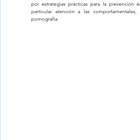
por estrategias prácticas para la prevención e
particular atención a las comportamentales
pornografía.
Trastornos de la conducta alimentar
Infantil
Neuropsi