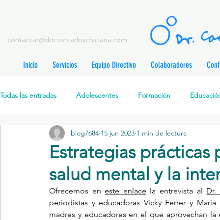
contactar@doctorcarloschiclana.com
Inicio
Servicios
Equipo Directivo
Colaboradores
Conf
rada
adas
Todas las entradas
Adolescentes
Formación
Educación
adas
adas
adas
radas
blog7684
15 jun 2023
1 min de lectura
Salud Mental Perinatal
Psicoterapia Cognitivo-Analítica
radas
Estrategias prácticas 
radas
ntradas
salud mental y la int
Formación profesionales
Jóvenes
Desarrollo personal
ntradas
tradas
Ofrecemos en 
este enlace
 la entrevista al 
Dr.
ntradas
periodistas y educadoras 
Vicky Ferrer
 y 
María
Promoción de la salud mental
Relaciones de pareja
P
madres y educadores en el que aprovechan la es