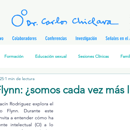
ivo
Colaboradores
Conferencias
Investigación
Señales en el 
Formación
Educación sexual
Sesiones Clínicas
Famil
25
1 min de lectura
rapia Cognitivo-Analítica
Sexualidad
Prevención de enferm
Flynn: ¿somos cada vez más l
nes
Desarrollo personal
Investigación
Personajes & Pe
acín Rodríguez explora el 
o Flynn. Durante este 
nvita a entender cómo ha 
te intelectual (CI) a lo 
Relaciones de pareja
Prevención de la Violencia contra l