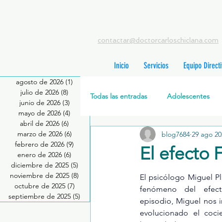
contactar@doctorcarloschiclana.com
Inicio
Servicios
Equipo Direct
agosto de 2026
(1)
1 entrada
julio de 2026
(8)
8 entradas
Todas las entradas
Adolescentes
junio de 2026
(3)
3 entradas
mayo de 2026
(4)
4 entradas
abril de 2026
(6)
6 entradas
marzo de 2026
(6)
6 entradas
blog7684
29 ago 20
Salud Mental Perinatal
Psicote
febrero de 2026
(9)
9 entradas
El efecto 
enero de 2026
(6)
6 entradas
diciembre de 2025
(5)
5 entradas
Formación profesionales
Jóve
noviembre de 2025
(8)
8 entradas
El psicólogo Miguel Pl
octubre de 2025
(7)
7 entradas
fenómeno del efect
septiembre de 2025
(5)
5 entradas
episodio, Miguel nos i
evolucionado el cocien
Promoción de la salud mental