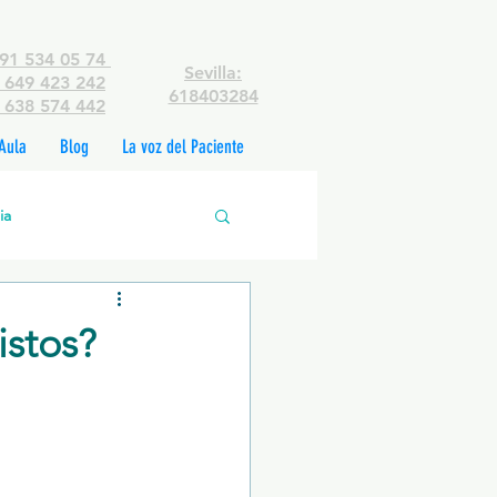
91 534 05 74
Sevilla:
649 423 242
618403284
638 574 442
Aula
Blog
La voz del Paciente
ia
edades mentales
istos?
rsonas