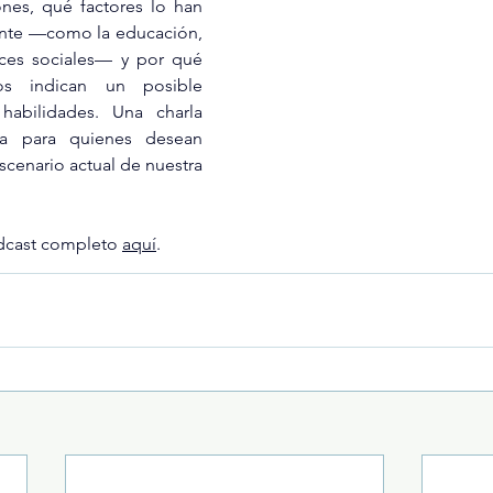
nes, qué factores lo han 
nte —como la educación, 
nces sociales— y por qué 
Infantil
Neuropsicología
os indican un posible 
habilidades. Una charla 
ra para quienes desean 
cenario actual de nuestra 
dcast completo 
aquí
.