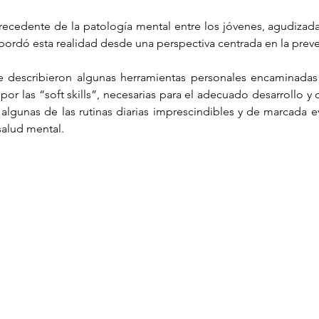
ecedente de la patología mental entre los jóvenes, agudizada
abordó esta realidad desde una perspectiva centrada en la prev
Infantil
Neuropsicología
e describieron algunas herramientas personales encaminadas 
or las “soft skills”, necesarias para el adecuado desarrollo y
 algunas de las rutinas diarias imprescindibles y de marcada evi
salud mental. 