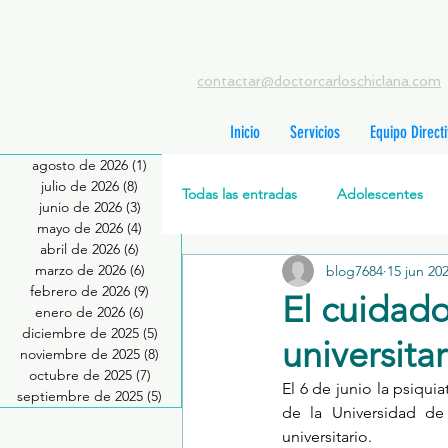
contactar@doctorcarloschiclana.com
Inicio
Servicios
Equipo Direct
agosto de 2026
(1)
1 entrada
julio de 2026
(8)
8 entradas
Todas las entradas
Adolescentes
junio de 2026
(3)
3 entradas
mayo de 2026
(4)
4 entradas
abril de 2026
(6)
6 entradas
marzo de 2026
(6)
6 entradas
blog7684
15 jun 20
Salud Mental Perinatal
Psicote
febrero de 2026
(9)
9 entradas
El cuidado
enero de 2026
(6)
6 entradas
diciembre de 2025
(5)
5 entradas
universitar
Formación profesionales
Jóve
noviembre de 2025
(8)
8 entradas
octubre de 2025
(7)
7 entradas
El 6 de junio la psiquia
septiembre de 2025
(5)
5 entradas
de la Universidad de
Promoción de la salud mental
universitario. 