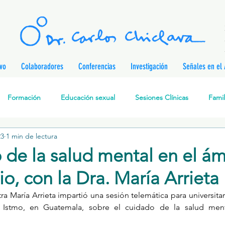
ivo
Colaboradores
Conferencias
Investigación
Señales en el 
Formación
Educación sexual
Sesiones Clínicas
Famil
23
1 min de lectura
rapia Cognitivo-Analítica
Sexualidad
Prevención de enferm
 de la salud mental en el á
io, con la Dra. María Arrieta
nes
Desarrollo personal
Investigación
Personajes & Pe
tra María Arrieta impartió una sesión telemática para universitar
 Istmo, en Guatemala, sobre el cuidado de la salud ment
Relaciones de pareja
Prevención de la Violencia contra l