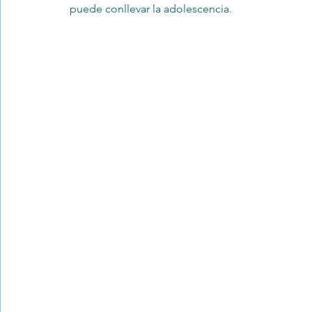
puede conllevar la adolescencia.
Trastornos de la conducta alimentar
Infantil
Neuropsi