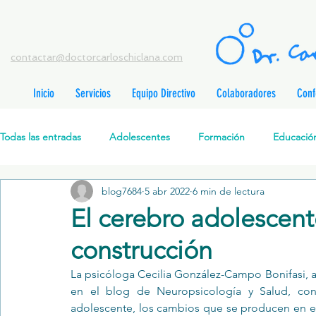
contactar@doctorcarloschiclana.com
Inicio
Servicios
Equipo Directivo
Colaboradores
Conf
rada
adas
Todas las entradas
Adolescentes
Formación
Educación
adas
adas
adas
radas
blog7684
5 abr 2022
6 min de lectura
Salud Mental Perinatal
Psicoterapia Cognitivo-Analítica
radas
El cerebro adolescen
radas
ntradas
construcción
Formación profesionales
Jóvenes
Desarrollo personal
ntradas
tradas
La psicóloga Cecilia González-Campo Bonifasi, al
ntradas
en el blog de Neuropsicología y Salud, con
Promoción de la salud mental
Relaciones de pareja
P
adolescente, los cambios que se producen en est