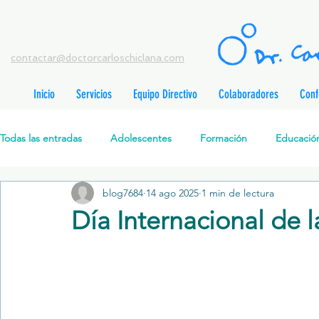
contactar@doctorcarloschiclana.com
Inicio
Servicios
Equipo Directivo
Colaboradores
Conf
rada
adas
Todas las entradas
Adolescentes
Formación
Educación
adas
adas
adas
radas
blog7684
14 ago 2025
1 min de lectura
Salud Mental Perinatal
Psicoterapia Cognitivo-Analítica
radas
Día Internacional de l
radas
ntradas
Formación profesionales
Jóvenes
Desarrollo personal
ntradas
tradas
ntradas
Promoción de la salud mental
Relaciones de pareja
P