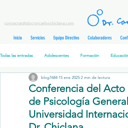
contactar@doctorcarloschiclana.com
Inicio
Servicios
Equipo Directivo
Colaboradores
Conf
rada
adas
Todas las entradas
Adolescentes
Formación
Educación
adas
adas
adas
radas
blog7684
15 ene 2025
2 min de lectura
Salud Mental Perinatal
Psicoterapia Cognitivo-Analítica
radas
Conferencia del Acto
radas
ntradas
de Psicología General
Formación profesionales
Jóvenes
Desarrollo personal
ntradas
tradas
Universidad Internaci
ntradas
Dr. Chiclana
Promoción de la salud mental
Relaciones de pareja
P