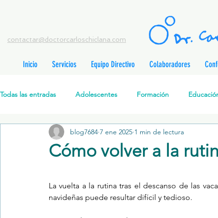
contactar@doctorcarloschiclana.com
Inicio
Servicios
Equipo Directivo
Colaboradores
Conf
rada
adas
Todas las entradas
Adolescentes
Formación
Educación
adas
adas
adas
radas
blog7684
7 ene 2025
1 min de lectura
Salud Mental Perinatal
Psicoterapia Cognitivo-Analítica
radas
Cómo volver a la rutin
radas
ntradas
Formación profesionales
Jóvenes
Desarrollo personal
ntradas
tradas
La vuelta a la rutina tras el descanso de las vaca
ntradas
navideñas puede resultar difícil y tedioso.
Promoción de la salud mental
Relaciones de pareja
P