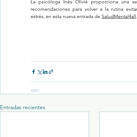
La psicóloga Inés Olivié proporciona una ser
recomendaciones para volver a la rutina evita
estrés, en esta nueva entrada de 
SaludMental4all
Trastornos de la conducta alimentar
Infantil
Neuropsi
Entradas recientes