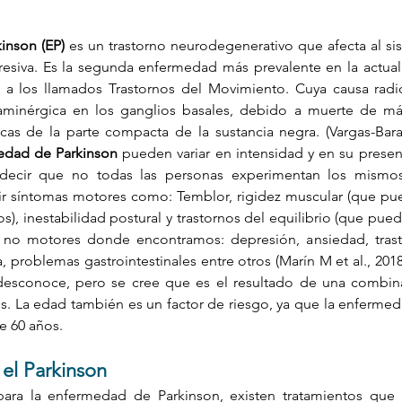
inson (EP)
 es un trastorno neurodegenerativo que afecta al si
resiva. Es la segunda enfermedad más prevalente en la actual
 a los llamados Trastornos del Movimiento. Cuya causa radic
aminérgica en los ganglios basales, debido a muerte de má
medad de Parkinson
 pueden variar en intensidad y en su present
decir que no todas las personas experimentan los mismos 
ir síntomas motores como: Temblor, rigidez muscular (que pu
), inestabilidad postural y trastornos del equilibrio (que puede
s no motores donde encontramos: depresión, ansiedad, trasto
roblemas gastrointestinales entre otros (Marín M et al., 2018)
 desconoce, pero se cree que es el resultado de una combinac
s. La edad también es un factor de riesgo, ya que la enfermed
 60 años. 
 el Parkinson
ara la enfermedad de Parkinson, existen tratamientos que 