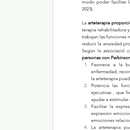
modo poder facilitar l
2023). 
La 
arteterapia proporc
terapia rehabilitadora y
trabajan las funciones 
reducir la ansiedad pr
Según la 
associació 
personas con Parkinso
Favorece a la bue
enfermedad, record
la arteterapia pue
Potencia las fun
ejecutivas , que f
ayudar a estimular 
Facilitar la expr
expresión emocio
emociones relacio
La arteterapia p