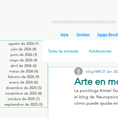
contactar@doctorcarloschiclana.com
Inicio
Servicios
Equipo Direct
agosto de 2026
(1)
1 entrada
julio de 2026
(8)
8 entradas
Todas las entradas
Adolescentes
junio de 2026
(3)
3 entradas
mayo de 2026
(4)
4 entradas
abril de 2026
(6)
6 entradas
marzo de 2026
(6)
6 entradas
blog7684
27 abr 20
Salud Mental Perinatal
Psicote
febrero de 2026
(9)
9 entradas
Arte en m
enero de 2026
(6)
6 entradas
diciembre de 2025
(5)
5 entradas
La psicóloga Kristel G
Formación profesionales
Jóve
noviembre de 2025
(8)
8 entradas
el blog de Neuropsicol
octubre de 2025
(7)
7 entradas
cómo puede ayudar en
septiembre de 2025
(5)
5 entradas
Promoción de la salud mental