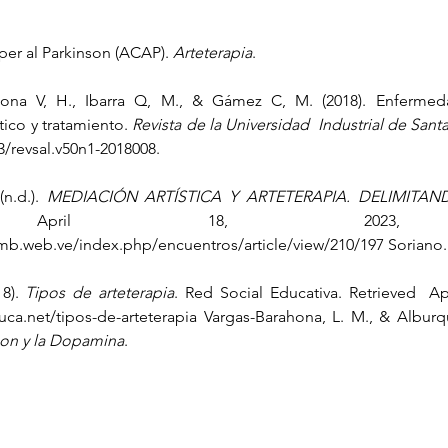
 per al Parkinson (ACAP). 
Arteterapia
.
ona V, H., Ibarra Q, M., & Gámez C, M. (2018). Enfermed
tico y tratamiento. 
Revista de la Universidad  Industrial de Sant
3/revsal.v50n1-2018008.
n.d.). 
MEDIACIÓN ARTÍSTICA Y ARTETERAPIA. DELIMITAN
ed April 18, 2023, 
mb.web.ve/index.php/encuentros/article/view/210/197 Soriano.
8). 
Tipos de arteterapia
. Red Social Educativa. Retrieved  Apr
on y la Dopamina
. 