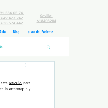
91 534 05 74
Sevilla:
649 423 242
618403284
638 574 442
Aula
Blog
La voz del Paciente
ia
edades mentales
 este 
artículo
 para 
rsonas
 la arteterapia y 