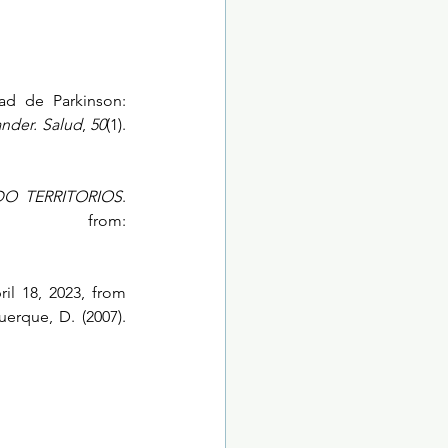
ad de Parkinson: 
ander. Salud
, 
50
(1). 
DO TERRITORIOS
. 
from: 
il 18, 2023, from 
https://redsocial.rededuca.net/tipos-de-arteterapia Vargas-Barahona, L. M., & Alburquerque, D. (2007). 