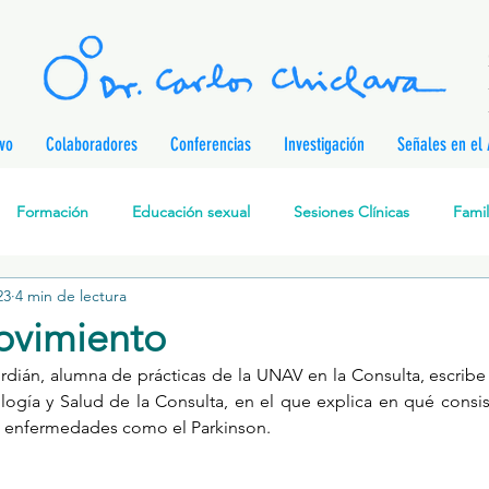
ivo
Colaboradores
Conferencias
Investigación
Señales en el 
Formación
Educación sexual
Sesiones Clínicas
Famil
23
4 min de lectura
rapia Cognitivo-Analítica
Sexualidad
Prevención de enferm
ovimiento
urdián, alumna de prácticas de la UNAV en la Consulta, escribe
nes
Desarrollo personal
Investigación
Personajes & Pe
ogía y Salud de la Consulta, en el que explica en qué consiste
 enfermedades como el Parkinson.
Relaciones de pareja
Prevención de la Violencia contra l