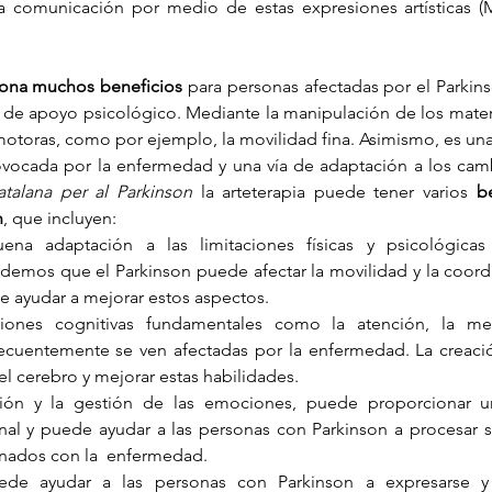
a comunicación por medio de estas expresiones artísticas (
iona muchos beneficios 
para personas afectadas por el Parkins
 de apoyo psicológico. Mediante la manipulación de los materia
motoras, como por ejemplo, la movilidad fina. Asimismo, es una
ovocada por la enfermedad y una vía de adaptación a los ca
catalana per al Parkinson 
la arteterapia puede tener varios
 be
n
, que incluyen: 
na adaptación a las limitaciones físicas y psicológica
emos que el Parkinson puede afectar la movilidad y la coordi
de ayudar a mejorar estos aspectos. 
ciones cognitivas fundamentales como la atención, la mem
recuentemente se ven afectadas por la enfermedad. La creación
el cerebro y mejorar estas habilidades. 
esión y la gestión de las emociones, puede proporcionar un
nal y puede ayudar a las personas con Parkinson a procesar su
nados con la  enfermedad. 
uede ayudar a las personas con Parkinson a expresarse y