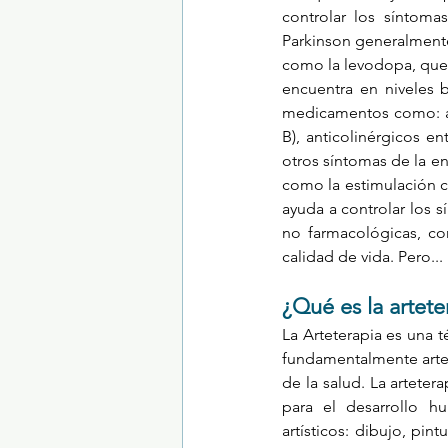
controlar los síntoma
Parkinson generalmente
como la levodopa, que 
encuentra en niveles 
medicamentos como: ag
B), anticolinérgicos 
otros síntomas de la e
como la estimulación c
ayuda a controlar los s
no farmacológicas, co
calidad de vida. Pero... 
¿Qué es la artete
La Arteterapia es una te
fundamentalmente artes v
de la salud. La arteter
para el desarrollo h
artísticos: dibujo, pin