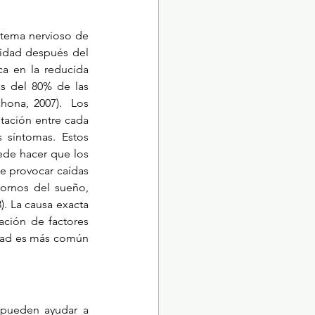
stema nervioso de 
idad después del 
a en la reducida 
s del 80% de las 
neuronas dopaminérgicas de la parte compacta de la sustancia negra. (Vargas-Barahona, 2007).  Los 
ación entre cada 
síntomas. Estos 
ede hacer que los 
 provocar caídas 
rnos del sueño, 
. La causa exacta 
ión de factores 
ad es más común 
pueden ayudar a 