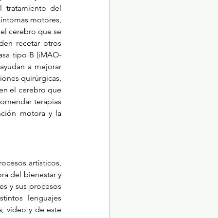
 tratamiento del 
íntomas motores, 
el cerebro que se 
en recetar otros 
asa tipo B (iMAO-
 ayudan a mejorar 
nes quirúrgicas, 
en el cerebro que 
comendar terapias 
ión motora y la 
cesos artísticos, 
ra del bienestar y 
es y sus procesos 
intos lenguajes 
a, video y de este 