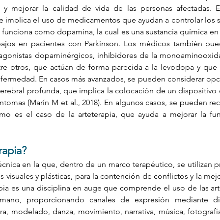
s y mejorar la calidad de vida de las personas afectadas. El
 implica el uso de medicamentos que ayudan a controlar los s
funciona como dopamina, la cual es una sustancia química en 
bajos en pacientes con Parkinson. Los médicos también pued
onistas dopaminérgicos, inhibidores de la monoaminooxid
entre otros, que actúan de forma parecida a la levodopa y que
nfermedad. En casos más avanzados, se pueden considerar opcio
erebral profunda, que implica la colocación de un dispositivo 
íntomas (Marín M et al., 2018). En algunos casos, se pueden re
mo es el caso de la arteterapia, que ayuda a mejorar la func
rapia?  
́cnica en la que, dentro de un marco terapéutico, se utilizan pro
isuales y plásticas, para la contención de conflictos y la mejo
apia es una disciplina en auge que comprende el uso de las art
umano, proporcionando canales de expresión mediante dist
tura, modelado, danza, movimiento, narrativa, música, fotografí