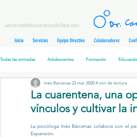
contactar@doctorcarloschiclana.com
Inicio
Servicios
Equipo Directivo
Colaboradores
Conf
rada
adas
Todas las entradas
Adolescentes
Formación
Educación
adas
adas
adas
radas
Inés Bárcenas
23 mar 2020
4 min de lectura
Salud Mental Perinatal
Psicoterapia Cognitivo-Analítica
radas
La cuarentena, una op
radas
ntradas
vínculos y cultivar la 
Formación profesionales
Jóvenes
Desarrollo personal
ntradas
tradas
ntradas
La psicóloga 
Inés Bárcenas
 colabora con el pe
Promoción de la salud mental
Relaciones de pareja
P
Expansión. 