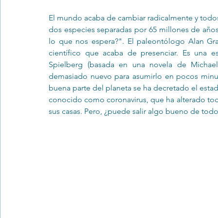
El mundo acaba de cambiar radicalmente y todos 
dos especies separadas por 65 millones de años
Trastornos de la conducta alimentar
Infantil
Neuropsi
lo que nos espera?". El paleontólogo Alan Gran
científico que acaba de presenciar. Es una es
Spielberg (basada en una novela de Michael
demasiado nuevo para asumirlo en pocos minu
buena parte del planeta se ha decretado el esta
conocido como coronavirus, que ha alterado toda
sus casas. Pero, ¿puede salir algo bueno de tod