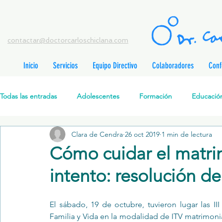
contactar@doctorcarloschiclana.com
Inicio
Servicios
Equipo Directivo
Colaboradores
Conf
rada
adas
Todas las entradas
Adolescentes
Formación
Educación
adas
adas
adas
radas
Clara de Cendra
26 oct 2019
1 min de lectura
Salud Mental Perinatal
Psicoterapia Cognitivo-Analítica
radas
Cómo cuidar el matrim
radas
ntradas
intento: resolución de
Formación profesionales
Jóvenes
Desarrollo personal
ntradas
tradas
ntradas
El sábado, 19 de octubre, tuvieron lugar las
 II
Promoción de la salud mental
Relaciones de pareja
P
Familia y Vida 
en la modalidad de ITV matrimonia