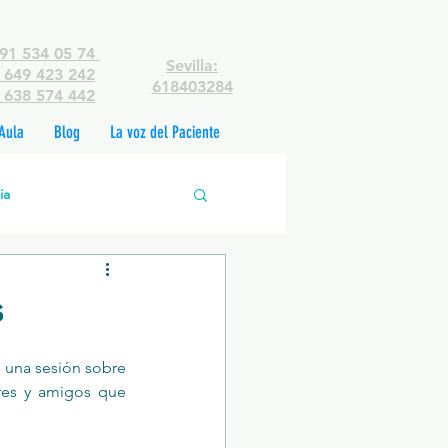
91 534 05 74
Sevilla:
649 423 242
618403284
638 574 442
Aula
Blog
La voz del Paciente
ia
edades mentales
s
rsonas
 una sesión sobre 
res y amigos que 