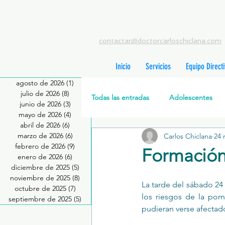
contactar@doctorcarloschiclana.com
Inicio
Servicios
Equipo Direct
agosto de 2026
(1)
1 entrada
julio de 2026
(8)
8 entradas
Todas las entradas
Adolescentes
junio de 2026
(3)
3 entradas
mayo de 2026
(4)
4 entradas
abril de 2026
(6)
6 entradas
marzo de 2026
(6)
6 entradas
Carlos Chiclana
24 
Salud Mental Perinatal
Psicote
febrero de 2026
(9)
9 entradas
Formación
enero de 2026
(6)
6 entradas
diciembre de 2025
(5)
5 entradas
Formación profesionales
Jóve
noviembre de 2025
(8)
8 entradas
La tarde del sábado 24
octubre de 2025
(7)
7 entradas
los riesgos de la por
septiembre de 2025
(5)
5 entradas
pudieran verse afectad
Promoción de la salud mental