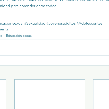
unidad para aprender entre todos.
caciónsexual
#Sexualidad
#Jóvenesadultos
#Adolescentes
ental
es
Educación sexual