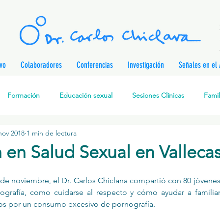
ivo
Colaboradores
Conferencias
Investigación
Señales en el 
Formación
Educación sexual
Sesiones Clínicas
Famil
nov 2018
1 min de lectura
rapia Cognitivo-Analítica
Sexualidad
Prevención de enferm
 en Salud Sexual en Valleca
nes
Desarrollo personal
Investigación
Personajes & Pe
 de noviembre, el 
Dr. C
arlos Chiclana
 compartió con 80 jóvenes
nografía, como cuidarse al respecto y cómo ayudar a familia
os por un consumo excesivo de pornografía.
Relaciones de pareja
Prevención de la Violencia contra l