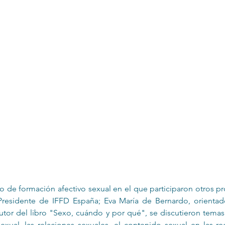
Infantil
Neuropsicología
o de formación afectivo sexual en el que participaron otros p
Presidente de 
IFFD España
; Eva María de Bernardo, orientad
utor del libro "
Sexo, cuándo y por qué
", se discutieron temas
exual, las relaciones sexuales, el contenido sexual en las red