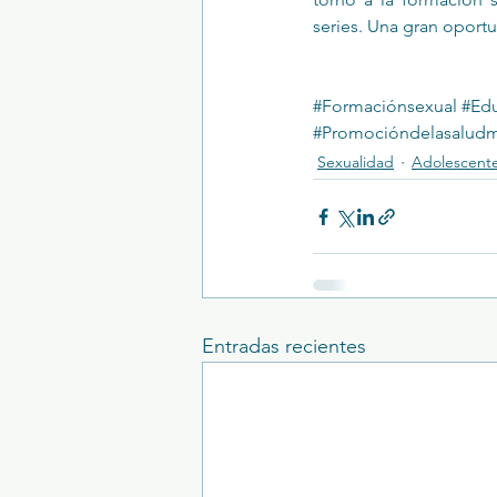
series. Una gran oport
#Formaciónsexual
#Edu
#Promocióndelasaludm
Sexualidad
Adolescent
Entradas recientes