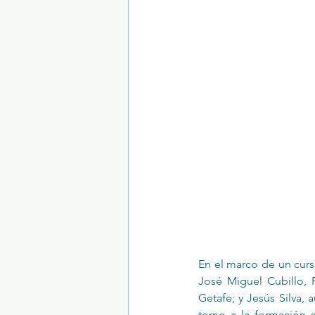
Trastornos de la conducta alimentar
En el marco de un curs
José Miguel Cubillo, 
Getafe; y Jesús Silva, a
torno a la formación s