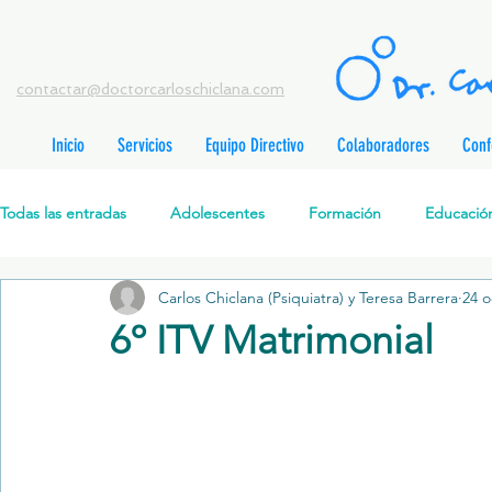
contactar@doctorcarloschiclana.com
Inicio
Servicios
Equipo Directivo
Colaboradores
Conf
rada
adas
Todas las entradas
Adolescentes
Formación
Educación
adas
adas
adas
radas
Carlos Chiclana (Psiquiatra) y Teresa Barrera
24 o
Salud Mental Perinatal
Psicoterapia Cognitivo-Analítica
radas
6º ITV Matrimonial
radas
ntradas
Formación profesionales
Jóvenes
Desarrollo personal
ntradas
tradas
ntradas
Promoción de la salud mental
Relaciones de pareja
P