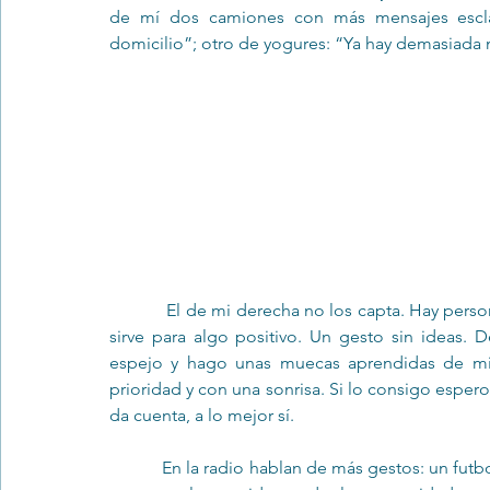
de mí dos camiones con más mensajes escla
domicilio”; otro de yogures: “Ya hay demasiada 
Trastornos de la conducta alimentar
Infantil
Neuropsi
            El de mi derecha no los capta. Hay personas que todavía creen que tocar el claxon en un atasco 
sirve para algo positivo. Un gesto sin ideas. D
espejo y hago unas muecas aprendidas de mi sob
prioridad y con una sonrisa. Si lo consigo espero
da cuenta, a lo mejor sí.
            En la radio hablan de más gestos: un futbolista que no celebra los goles, una madre que lanza un 