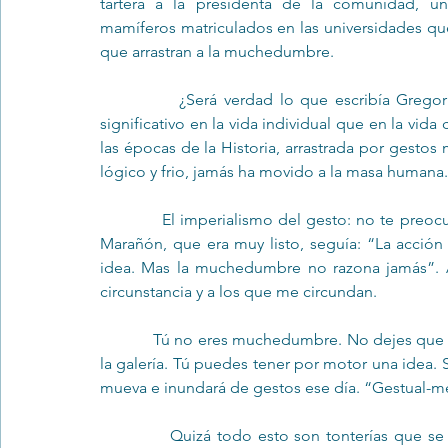
tartera a la presidenta de la comunidad, un
mamíferos matriculados en las universidades qu
que arrastran a la muchedumbre.
            ¿Será verdad lo que escribía Gregorio Marañón?: “Pero el imperio del gesto es aún más 
significativo en la vida individual que en la vida
las épocas de la Historia, arrastrada por gestos
lógico y frio, jamás ha movido a la masa humana.
            El imperialismo del gesto: no te preocupes, todo esto es mentira, es real, pero no es verdad. 
Marañón, que era muy listo, seguía: “La acción
idea. Mas la muchedumbre no razona jamás”. A
circunstancia y a los que me circundan.
            Tú no eres muchedumbre. No dejes que amaestren tu conciencia con gestos que son sólo para 
la galería. Tú puedes tener por motor una idea. 
mueva e inundará de gestos ese día. “Gestual-m
            Quizá todo esto son tonterías que se me ocurren al salir admirado de la consulta cada día, 