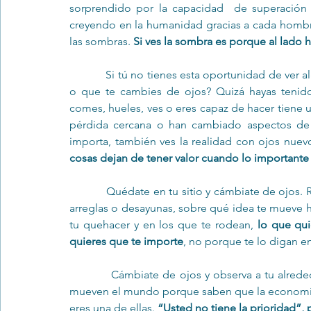
sorprendido por la capacidad  de superación 
creyendo en la humanidad gracias a cada hombre, 
las sombras. 
Si ves la sombra es porque al lado hay
            Si tú no tienes esta oportunidad de ver algo nuevo cada día ¿será mejor que te cambies de sitio 
o que te cambies de ojos? Quizá hayas tenido 
comes, hueles, ves o eres capaz de hacer tiene 
pérdida cercana o han cambiado aspectos de 
importa, también ves la realidad con ojos nuev
cosas dejan de tener valor cuando lo importante
            Quédate en tu sitio y cámbiate de ojos. Reflexiona cada mañana, bastan tres minutos cuando te 
arreglas o desayunas, sobre qué idea te mueve ho
tu quehacer y en los que te rodean, 
lo que qui
quieres que te importe
, no porque te lo digan en 
            Cámbiate de ojos y observa a tu alrededor a personas que no hacen gestos ostentosos y que 
mueven el mundo porque saben que la economía, e
eres una de ellas. 
“Usted no tiene la prioridad”, 